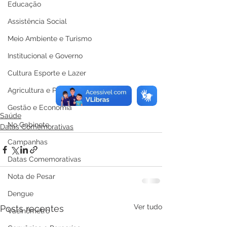
Educação
Assistência Social
Meio Ambiente e Turismo
Institucional e Governo
Cultura Esporte e Lazer
Agricultura e Produção
Gestão e Economia
Saúde
No Gabinete
Datas Comemorativas
Campanhas
Datas Comemorativas
Nota de Pesar
Dengue
Ver tudo
Posts recentes
Vacinômetro