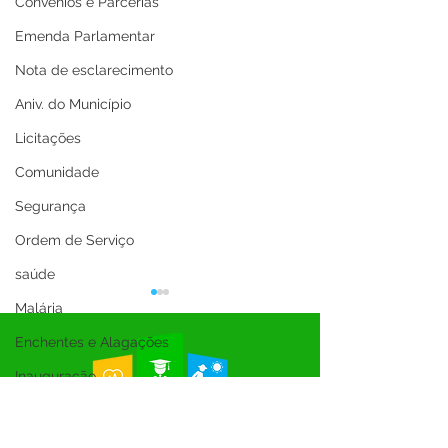
Convênios e Parcerias
Emenda Parlamentar
Nota de esclarecimento
Aniv. do Município
Licitações
Comunidade
Segurança
Ordem de Serviço
saúde
Malária
Enchentes e Alagações
Inauguração
Festival da Banana
SEMULHER