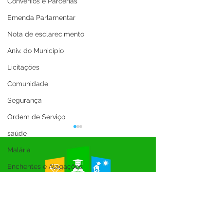
Convênios e Parcerias
Emenda Parlamentar
Nota de esclarecimento
Aniv. do Município
Licitações
Comunidade
Segurança
Ordem de Serviço
saúde
Malária
Enchentes e Alagações
Inauguração
Festival da Banana
Parabéns, Acre! 64 anos de
12 de junho: Feli
conquistas e esperança
Namorados!
SEMULHER