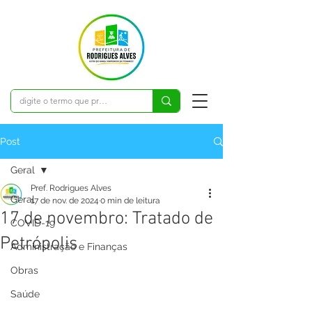
Post
Geral
Pref. Rodrigues Alves
Geral
17 de nov. de 2024
0 min de leitura
17 de novembro: Tratado de
COVID-19
Petrópolis
Administração e Finanças
Obras
Saúde