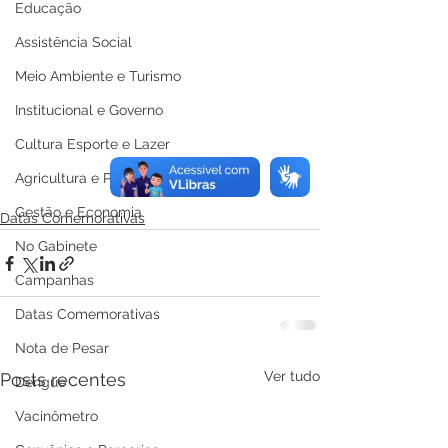
Educação
Assistência Social
Meio Ambiente e Turismo
Institucional e Governo
Cultura Esporte e Lazer
Agricultura e Produção
Gestão e Economia
Datas Comemorativas
No Gabinete
Campanhas
Datas Comemorativas
Nota de Pesar
Ver tudo
Posts recentes
Dengue
Vacinômetro