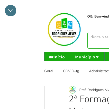
+55 68 3342-1047
prefeito@
Olá, Bem-vind
🏡Início
Município🔽
Geral
COVID-19
Administraç
Pref. Rodrigues Al
Meio Ambiente e Turismo
I
2ª Formaç