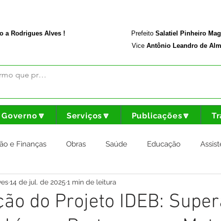
rodriguesalves.ac.gov.br
Portal da Transparência
o a Rodrigues Alves !
Prefeito
Salatiel Pinheiro Ma
Vice
Antônio Leandro de Alm
Governo🔽
Serviços🔽
Publicações🔽
Tr
ão e Finanças
Obras
Saúde
Educação
Assist
ves
14 de jul. de 2025
1 min de leitura
nstitucional e Governo
Cultura Esporte e Lazer
Agricul
ão do Projeto IDEB: Supe