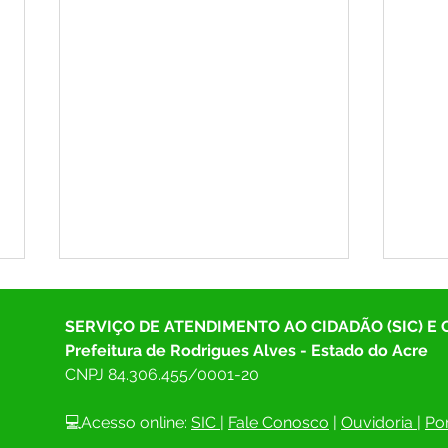
SERVIÇO DE ATENDIMENTO AO CIDADÃO (SIC) E
Prefeitura de Rodrigues Alves - Estado do Acre
CNPJ 
84.306.455/0001-20
💻Acesso online: 
SIC 
| 
Fale Conosco
 | 
Ouvidoria
| 
Por