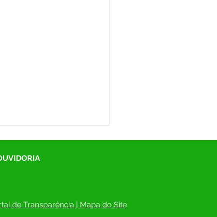
 OUVIDORIA
tal de Transparência
 | 
Mapa do Site