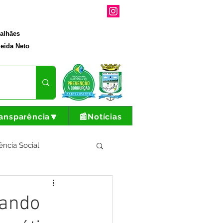
galhães
eida Neto
ansparência🔽
📰Notícias
ência Social
tura e Produção
rando