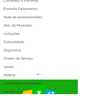
Convênios e Parcerias
Emenda Parlamentar
Nota de esclarecimento
Aniv. do Município
Licitações
Comunidade
Segurança
Ordem de Serviço
saúde
Malária
Enchentes e Alagações
Inauguração
Festival da Banana
SEMULHER