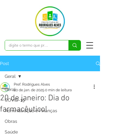
Post
Geral
Pref. Rodrigues Alves
Geral
20 de jan. de 2025
0 min de leitura
20 de janeiro: Dia do
COVID-19
farmacêutico!
Administração e Finanças
Obras
Saúde