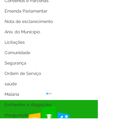
Convênios e Parcerias
Emenda Parlamentar
Nota de esclarecimento
Aniv. do Município
Licitações
Comunidade
Segurança
Ordem de Serviço
saúde
Malária
Enchentes e Alagações
Inauguração
Festival da Banana
SEMULHER