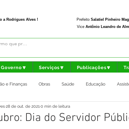
rodriguesalves.ac.gov.br
Portal da Transparência
o a Rodrigues Alves !
Prefeito
Salatiel Pinheiro Ma
Vice
Antônio Leandro de Alm
Governo🔽
Serviços🔽
Publicações🔽
Tr
ão e Finanças
Obras
Saúde
Educação
Assist
ves
28 de out. de 2021
0 min de leitura
nstitucional e Governo
Cultura Esporte e Lazer
Agricul
ubro: Dia do Servidor Públ