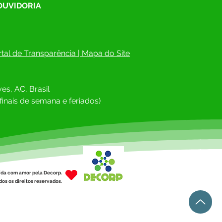
 OUVIDORIA
tal de Transparência
 | 
Mapa do Site
 junho: Feliz Dia dos
rados!
es, AC, Brasil
finais de semana e feriados)
ída com amor pela Decorp.
os os direitos reservados.