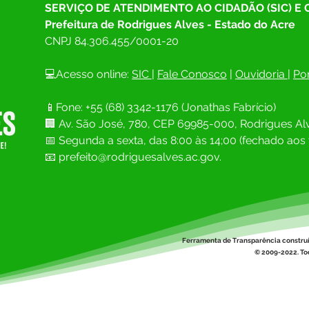
SERVIÇO DE ATENDIMENTO AO CIDADÃO (SIC) E
Prefeitura de Rodrigues Alves - Estado do Acre
CNPJ 
84.306.455/0001-20
💻Acesso online: 
SIC 
| 
Fale Conosco
 | 
Ouvidoria
| 
Por
Parabéns, Acre! 64 anos de
12 de
📱Fone: +55 (68) 
3342-1176 (Jonathas Fabrício)
conquistas e esperança
Namo
🏢 
Av. São José, 780, CEP 69985-000, Rodrigues Alv
📅 Segunda a sexta, das 8:00 às 14;00 (fechado aos 
📧
prefeito@rodriguesalves.ac.gov.
Ferramenta de Transparência constru
© 2009-2022. Tod