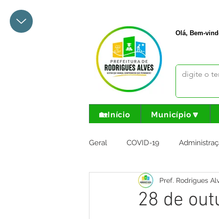
+55 68 3342-1047
prefeito@
Olá, Bem-vind
🏡Início
Município🔽
Geral
COVID-19
Administraç
Pref. Rodrigues Al
Meio Ambiente e Turismo
I
28 de out