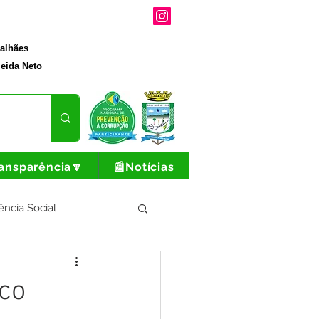
galhães
eida Neto
ansparência🔽
📰Notícias
ência Social
tura e Produção
ico