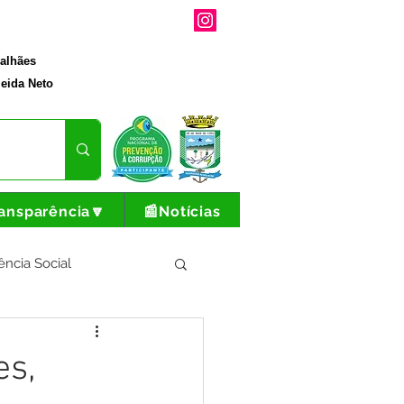
galhães
eida Neto
ansparência🔽
📰Notícias
ência Social
tura e Produção
es,