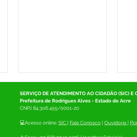
SERVIÇO DE ATENDIMENTO AO CIDADÃO (SIC) E
Prefeitura de Rodrigues Alves - Estado do Acre
CNPJ 
84.306.455/0001-20
💻Acesso online: 
SIC 
| 
Fale Conosco
 | 
Ouvidoria
| 
Por
Junto com Salatiel e Neto do
Prefe