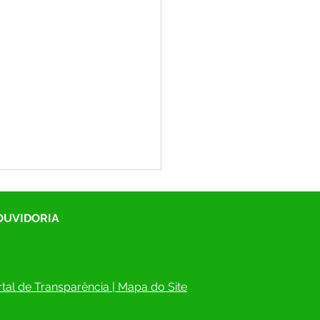
 OUVIDORIA
tal de Transparência
 | 
Mapa do Site
itura de Rodrigues Alves