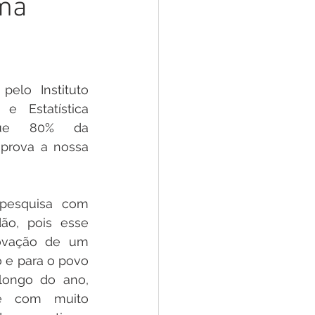
rma
 Pesar
Dengue
Aniv. do Município
elo Instituto 
 Estatística 
que 80% da 
prova a nossa 
pesquisa com 
dão, pois esse 
ovação de um 
 e para o povo 
longo do ano, 
e com muito 