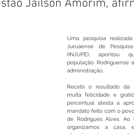
stão Jailson Amorim, afi
inete
Campanhas
Datas Comemorativas
Nota de
arcerias
Emenda Parlamentar
Nota de esclarecimento
Uma pesquisa realizada p
Juruaense de Pesquisa e
Segurança
Ordem de Serviço
saúde
Malária
(INJUPE), apontou 
população Rodriguense a
administração.
auguração
Festival da Banana
Recebi o resultado da 
muita felicidade e grati
percentual atesta a apr
mandato feito com o povo
de Rodrigues Alves. Ao 
organizamos a casa, 