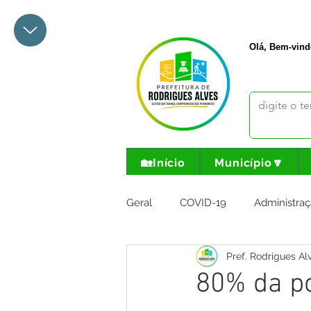
+55 68 3342-1047
prefeito@
Olá, Bem-vind
🏡Início
Município🔽
Geral
COVID-19
Administraç
Pref. Rodrigues Al
Meio Ambiente e Turismo
I
80% da po