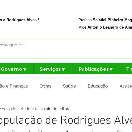
rodriguesalves.ac.gov.br
Portal da Transparência
o a Rodrigues Alves !
Prefeito
Salatiel Pinheiro Ma
Vice
Antônio Leandro de Alm
Governo🔽
Serviços🔽
Publicações🔽
Tr
ão e Finanças
Obras
Saúde
Educação
Assist
ves
14 de set. de 2022
1 min de leitura
nstitucional e Governo
Cultura Esporte e Lazer
Agricul
pulação de Rodrigues Alv