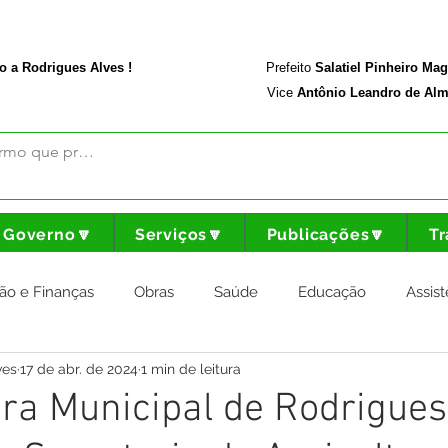
rodriguesalves.ac.gov.br
Portal da Transparência
o a Rodrigues Alves !
Prefeito
Salatiel Pinheiro Ma
Vice
Antônio Leandro de Alm
Governo🔽
Serviços🔽
Publicações🔽
Tr
ão e Finanças
Obras
Saúde
Educação
Assist
ves
17 de abr. de 2024
1 min de leitura
nstitucional e Governo
Cultura Esporte e Lazer
Agricul
ura Municipal de Rodrigues