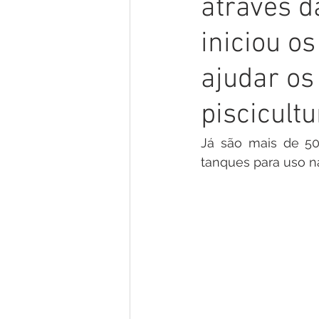
através d
Gestão e Economia
No Gab
iniciou o
Vacinômetro
Convênios e P
ajudar os
piscicultu
Licitações
Comunidade
Já são mais de 50
tanques para uso n
Enchentes e Alagações
In