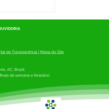
 OUVIDORIA
tal de Transparência
 | 
Mapa do Site
ito Salatiel Magalhães,
prefeito Neto Jamilson e
es, AC, Brasil
tado Zezinho Barbary
egam caminhonete para a
finais de semana e feriados)
nidade Pucalpa II