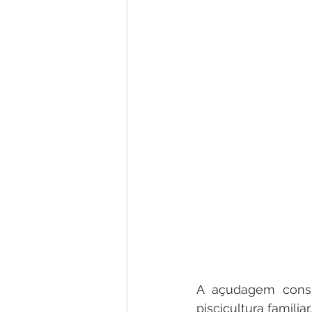
A açudagem consis
piscicultura famili