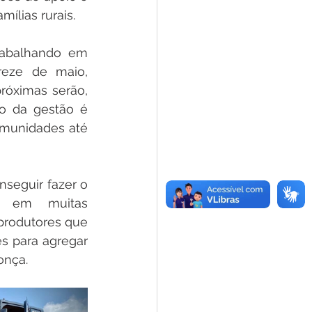
ílias rurais.
abalhando em 
Treze de maio, 
róximas serão, 
ão da gestão é 
omunidades até 
seguir fazer o 
 em muitas 
produtores que 
s para agregar 
onça.