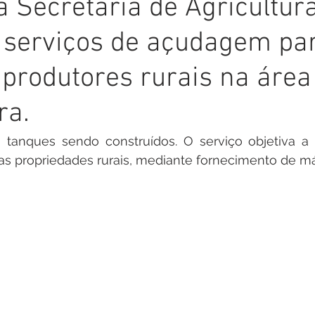
a Secretaria de Agricultura
inete
Campanhas
Datas Comemorativas
Nota de
s serviços de açudagem pa
arcerias
Emenda Parlamentar
Nota de esclarecimento
 produtores rurais na área
ra.
Segurança
Ordem de Serviço
saúde
Malária
 tanques sendo construídos. O serviço objetiva a 
as propriedades rurais, mediante fornecimento de m
auguração
Festival da Banana