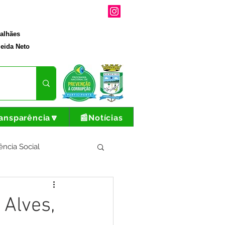
galhães
eida Neto
ansparência🔽
📰Notícias
ência Social
tura e Produção
 Alves,