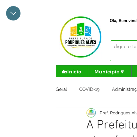
+55 68 3342-1047
prefeito@
Olá, Bem-vind
🏡Início
Município🔽
Geral
COVID-19
Administraç
Pref. Rodrigues Al
Meio Ambiente e Turismo
I
A Prefeit