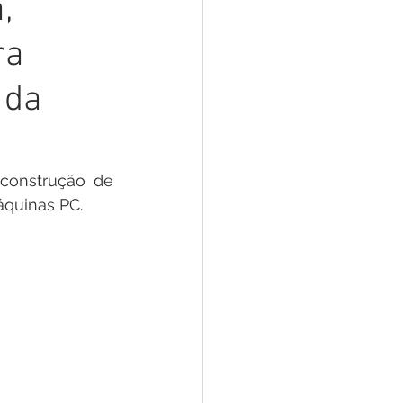
,
 Pesar
Dengue
ra
Aniv. do Município
 da
construção de 
áquinas PC.