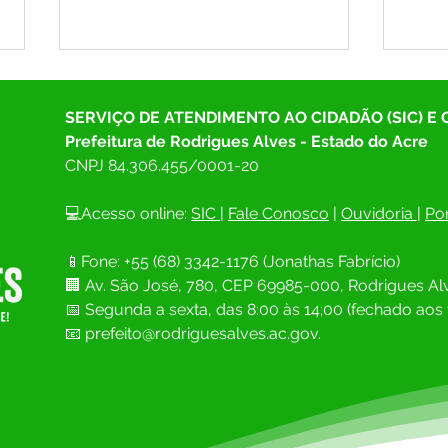
SERVIÇO DE ATENDIMENTO AO CIDADÃO (SIC) E
Prefeitura de Rodrigues Alves - Estado do Acre
CNPJ 
84.306.455/0001-20
💻Acesso online: 
SIC 
| 
Fale Conosco
 | 
Ouvidoria
| 
Por
Prefeitura de Rodrigues Alves
Prefe
📱Fone: +55 (68) 
3342-1176 (Jonathas Fabrício)
inicia serviços de
vice-
🏢 
Av. São José, 780, CEP 69985-000, Rodrigues Alv
recapeamento asfáltico na
depu
Avenida Marechal Rondon
entr
📅 Segunda a sexta, das 8:00 às 14;00 (fechado aos 
comu
📧
prefeito@rodriguesalves.ac.gov.