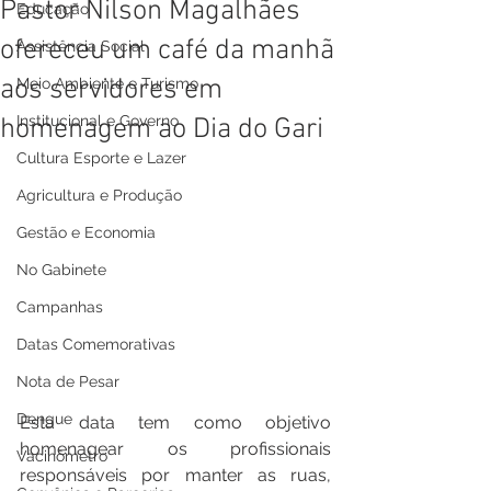
Pastor Nilson Magalhães
Educação
ofereceu um café da manhã
Assistência Social
aos servidores em
Meio Ambiente e Turismo
Institucional e Governo
homenagem ao Dia do Gari
Cultura Esporte e Lazer
Agricultura e Produção
Gestão e Economia
No Gabinete
Campanhas
Datas Comemorativas
Nota de Pesar
Dengue
Esta data tem como objetivo 
homenagear os profissionais 
Vacinômetro
responsáveis por manter as ruas, 