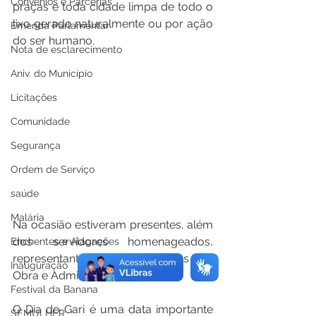
Convênios e Parcerias
praças e toda cidade limpa de todo o 
lixo gerado naturalmente ou por ação 
Emenda Parlamentar
do ser humano.
Nota de esclarecimento
Aniv. do Município
Licitações
Comunidade
Segurança
Ordem de Serviço
saúde
Malária
Na ocasião estiveram presentes, além 
dos servidores homenageados, 
Enchentes e Alagações
representantes das Secretarias de 
Inauguração
Obra e Administração.
Festival da Banana
O Dia do Gari é uma data importante 
SEMULHER