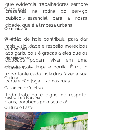
que evidencia trabalhadores sempre 
Queimadas
presentes na rotina do serviço 
público, essencial para a nossa 
Defesa Civil
cidade, que é a limpeza urbana.
Comunicado
esporte
A ação de hoje contribuiu para dar 
mais visibilidade e respeito merecidos 
Campanhas
aos garis, pois é graças a eles que os 
Planejamento
cidadãos podem viver em uma 
cidade mais limpa e bonita. É muito 
Cultura e Lazer
importante cada indivíduo fazer a sua 
Cultura
parte e não jogar lixo nas ruas.
Casamento Coletivo
Todo trabalho é digno de respeito! 
Festival da Banana
Garis, parabéns pelo seu dia!
Cultura e Lazer
Memória e Cultura