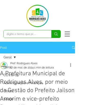
Post
Geral
Pref. Rodrigues Alves
Geral
17 de mai. de 2024
1 min de leitura
A Prefeitura Municipal de
COVID-19
Rodrigues Alves, por meio
Administração e Finanças
da Gestão do Prefeito Jailson
Obras
Amorim e vice-prefeito
Saúde