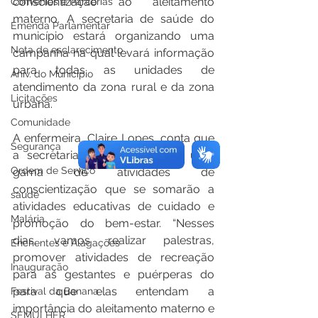
conscientização ao aleitamento 
Convênios e Parcerias
materno. A secretaria de saúde do 
Emenda Parlamentar
município estará organizando uma 
Nota de esclarecimento
campanha na qual levará informação 
para todas as unidades de 
Aniv. do Município
atendimento da zona rural e da zona 
Licitações
urbana.
Comunidade
A enfermeira, Claire Lopes, conta que 
Segurança
a secretaria de saúde realiza uma 
Ordem de Serviço
gama de atividades de 
conscientização que se somarão a 
saúde
atividades educativas de cuidado e 
Malária
promoção do bem-estar. “Nesses 
dias, vamos realizar palestras, 
Enchentes e Alagações
promover atividades de recreação 
Inauguração
para as gestantes e puérperas do 
para que elas entendam a 
Festival da Banana
importância do aleitamento materno e 
SEMULHER