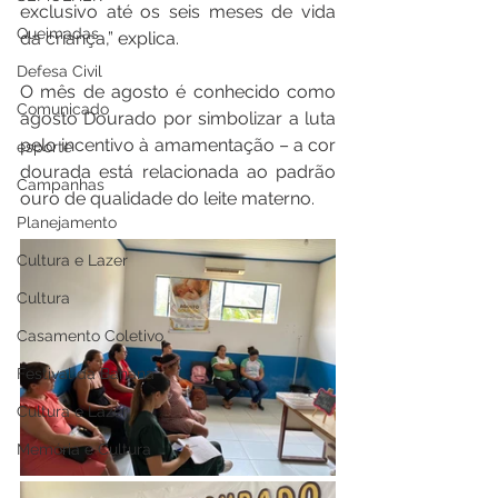
exclusivo até os seis meses de vida 
Queimadas
da criança,” explica. 
Defesa Civil
O mês de agosto é conhecido como 
Comunicado
agosto Dourado por simbolizar a luta 
pelo incentivo à amamentação – a cor 
esporte
dourada está relacionada ao padrão 
Campanhas
ouro de qualidade do leite materno.
Planejamento
Cultura e Lazer
Cultura
Casamento Coletivo
Festival da Banana
Cultura e Lazer
Memória e Cultura