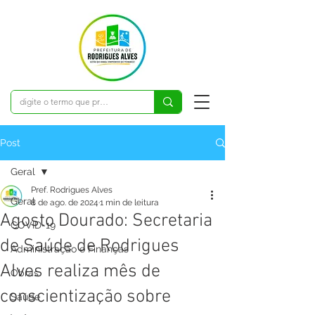
Post
Geral
Pref. Rodrigues Alves
Geral
8 de ago. de 2024
1 min de leitura
Agosto Dourado: Secretaria
COVID-19
de Saúde de Rodrigues
Administração e Finanças
Alves realiza mês de
Obras
conscientização sobre
Saúde