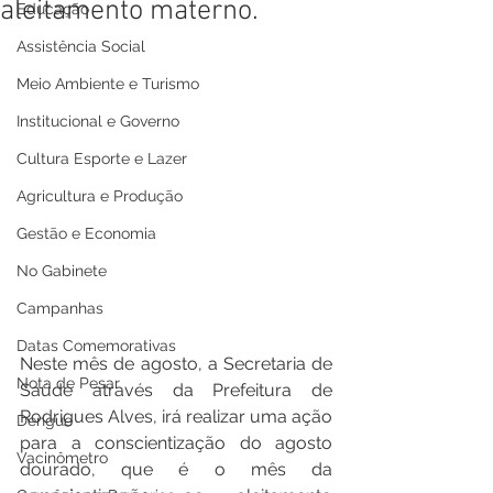
aleitamento materno.
Educação
Assistência Social
Meio Ambiente e Turismo
Institucional e Governo
Cultura Esporte e Lazer
Agricultura e Produção
Gestão e Economia
No Gabinete
Campanhas
Datas Comemorativas
Neste mês de agosto, a Secretaria de 
Nota de Pesar
Saúde através da Prefeitura de 
Rodrigues Alves, irá realizar uma ação 
Dengue
para a conscientização do agosto 
Vacinômetro
dourado, que é o mês da 