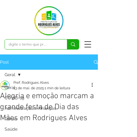
Post
Geral
Pref. Rodrigues Alves
Geral
13 de mai. de 2025
1 min de leitura
Alegria e emoção marcam a
COVID-19
grande festa de Dia das
Administração e Finanças
Mães em Rodrigues Alves
Obras
Saúde