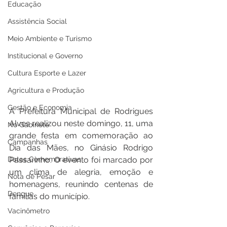
Educação
Assistência Social
Meio Ambiente e Turismo
Institucional e Governo
Cultura Esporte e Lazer
Agricultura e Produção
Gestão e Economia
A Prefeitura Municipal de Rodrigues 
Alves realizou neste domingo, 11, uma 
No Gabinete
grande festa em comemoração ao 
Campanhas
Dia das Mães, no Ginásio Rodrigo 
Datas Comemorativas
Passarinho. O evento foi marcado por 
um clima de alegria, emoção e 
Nota de Pesar
homenagens, reunindo centenas de 
Dengue
famílias do município.
Vacinômetro