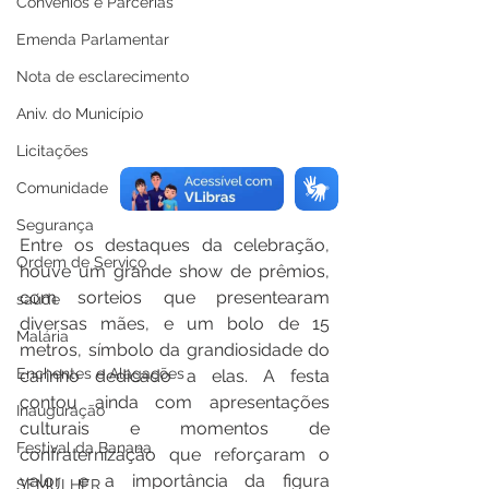
Convênios e Parcerias
Emenda Parlamentar
Nota de esclarecimento
Aniv. do Município
Licitações
Comunidade
Segurança
Entre os destaques da celebração, 
Ordem de Serviço
houve um grande show de prêmios, 
com sorteios que presentearam 
saúde
diversas mães, e um bolo de 15 
Malária
metros, símbolo da grandiosidade do 
Enchentes e Alagações
carinho dedicado a elas. A festa 
contou ainda com apresentações 
Inauguração
culturais e momentos de 
Festival da Banana
confraternização que reforçaram o 
valor e a importância da figura 
SEMULHER