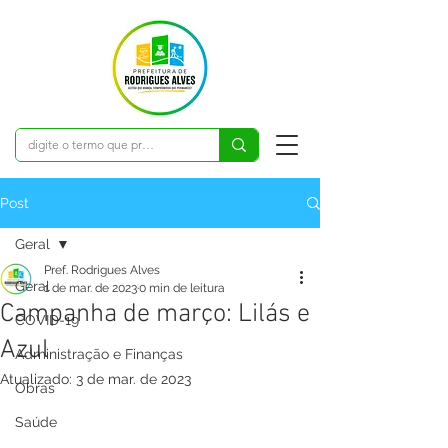
Post
Geral
Pref. Rodrigues Alves
Geral
1 de mar. de 2023
0 min de leitura
Campanha de março: Lilás e
COVID-19
Azul
Administração e Finanças
Atualizado:
3 de mar. de 2023
Obras
Saúde