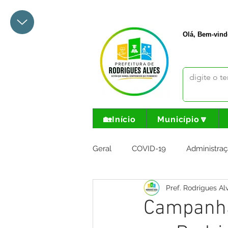
+55 68 3342-1047
prefeito@
Olá, Bem-vind
🏡Início
Município🔽
Geral
COVID-19
Administraç
Pref. Rodrigues Al
Meio Ambiente e Turismo
I
Campanha