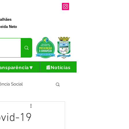
galhães
eida Neto
ansparência🔽
📰Notícias
ência Social
tura e Produção
vid-19