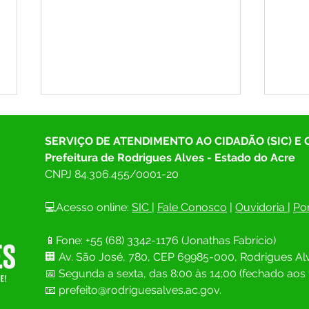
SERVIÇO DE ATENDIMENTO AO CIDADÃO (SIC) E
Prefeitura de Rodrigues Alves - Estado do Acre
CNPJ 
84.306.455/0001-20
💻Acesso online: 
SIC 
| 
Fale Conosco
 | 
Ouvidoria
| 
Por
SAÚDE EM FOCO: RODRIGUES
As in
📱Fone: +55 (68) 
3342-1176 (Jonathas Fabrício)
ALVES PROMOVE MOMENTO
Parti
🏢 
Av. São José, 780, CEP 69985-000, Rodrigues Alv
DE DIÁLOGO E CONSTRUÇÃO
Muni
COLETIVA NA 7ª CONFERÊNCIA
Rodri
📅 Segunda a sexta, das 8:00 às 14;00 (fechado aos 
MUNICIPAL DE SAÚDE
cons
📧
prefeito@rodriguesalves.ac.gov.
mais 