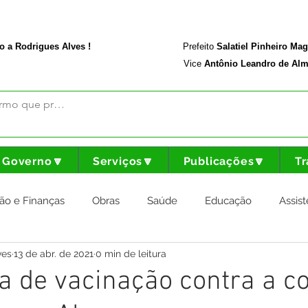
rodriguesalves.ac.gov.br
Portal da Transparência
o a Rodrigues Alves !
Prefeito
Salatiel Pinheiro Ma
Vice
Antônio Leandro de Alm
Governo🔽
Serviços🔽
Publicações🔽
Tr
ão e Finanças
Obras
Saúde
Educação
Assist
ves
13 de abr. de 2021
0 min de leitura
nstitucional e Governo
Cultura Esporte e Lazer
Agricul
 de vacinação contra a co