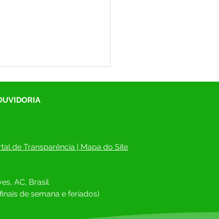
 OUVIDORIA
tal de Transparência
 | 
Mapa do Site
scrições estão abertas!
cipe da 7ª Conferência
es, AC, Brasil
cipal de Saúde de
gues Alves e ajude a
finais de semana e feriados)
truir uma saúde pública
forte e democrática.