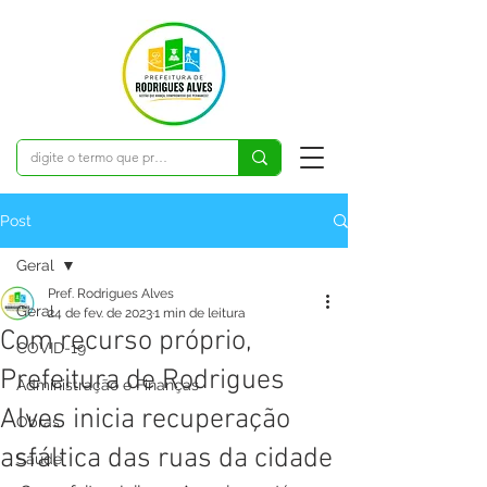
Post
Geral
Pref. Rodrigues Alves
Geral
24 de fev. de 2023
1 min de leitura
Com recurso próprio,
COVID-19
Prefeitura de Rodrigues
Administração e Finanças
Alves inicia recuperação
Obras
asfáltica das ruas da cidade
Saúde