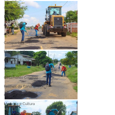
Queimadas
Defesa Civil
Comunicado
esporte
Campanhas
Planejamento
Cultura e Lazer
Cultura
Casamento Coletivo
Festival da Banana
Cultura e Lazer
Memória e Cultura