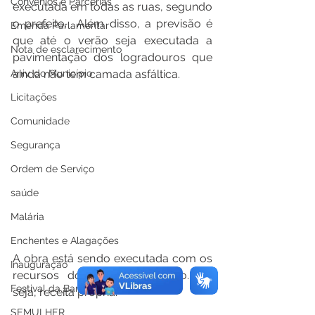
Convênios e Parcerias
executada em todas as ruas, segundo 
o prefeito.  Além disso, a previsão é 
Emenda Parlamentar
que até o verão seja executada a 
Nota de esclarecimento
pavimentação dos logradouros que 
Aniv. do Município
ainda não tem camada asfáltica.
Licitações
Comunidade
Segurança
Ordem de Serviço
saúde
Malária
Enchentes e Alagações
A obra está sendo executada com os 
Inauguração
recursos do próprio município. Ou 
Festival da Banana
seja, receita própria.
SEMULHER