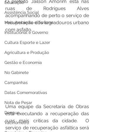
O prefeito Jailson Amorim está nas 
Educação
ruas de Rodrigues Alves 
Assistência Social
acompanhando de perto o serviço de 
recuperação dos logradouros urbano 
Meio Ambiente e Turismo
com asfalto. 
Institucional e Governo
Cultura Esporte e Lazer
Agricultura e Produção
Gestão e Economia
No Gabinete
Campanhas
Datas Comemorativas
Nota de Pesar
Uma equipe da Secretaria de Obras 
Dengue
está executando a recuperação das 
ruas mais críticas da cidade.  O 
Vacinômetro
serviço de recuperação asfáltica será 