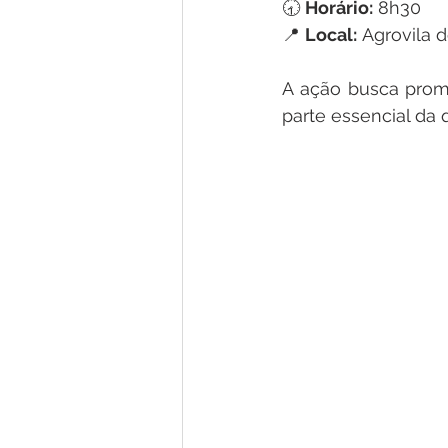
🕣 
Horário:
 8h30 
📍 
Local:
 Agrovila 
A ação busca prom
parte essencial da 