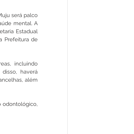
 Pesar
Dengue
uju será palco 
aúde mental. A 
Aniv. do Município
taria Estadual 
Prefeitura de 
as, incluindo 
 disso, haverá 
ncelhas, além 
odontológico, 