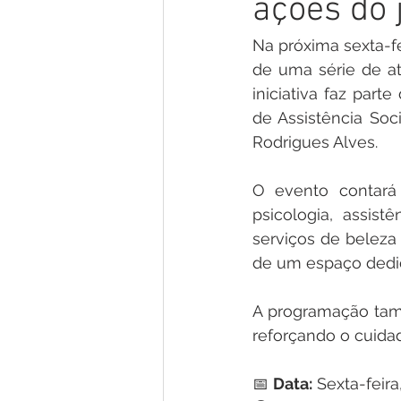
ações do 
Gestão e Economia
No Gab
Na próxima sexta-fe
de uma série de at
Vacinômetro
Convênios e P
iniciativa faz par
de Assistência Soc
Rodrigues Alves.
Licitações
Comunidade
O evento contar
psicologia, assistê
Enchentes e Alagações
In
serviços de beleza
de um espaço dedic
A programação tamb
reforçando o cuida
📅 
Data:
 Sexta-feira