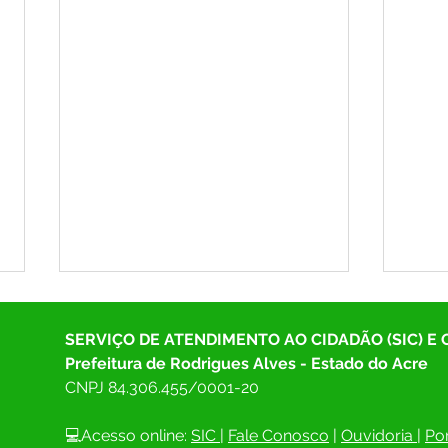
SERVIÇO DE ATENDIMENTO AO CIDADÃO (SIC) E
Prefeitura de Rodrigues Alves - Estado do Acre
CNPJ 
84.306.455/0001-20
💻Acesso online: 
SIC 
| 
Fale Conosco
 | 
Ouvidoria
| 
Por