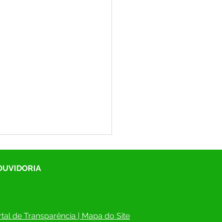
 OUVIDORIA
tal de Transparência
 | 
Mapa do Site