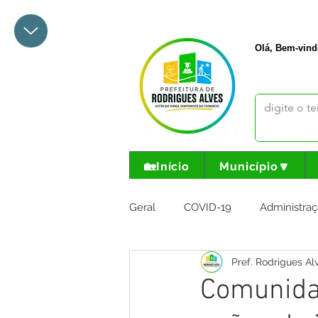
+55 68 3342-1047
prefeito@
Olá, Bem-vind
🏡Início
Município🔽
Geral
COVID-19
Administraç
Pref. Rodrigues Al
Meio Ambiente e Turismo
I
Comunida