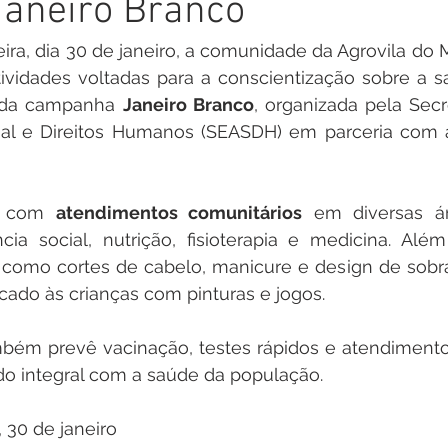
janeiro Branco
inete
Campanhas
Datas Comemorativas
Nota de
ira, dia 30 de janeiro, a comunidade da Agrovila do M
ividades voltadas para a conscientização sobre a s
arcerias
Emenda Parlamentar
Nota de esclarecimento
te da campanha 
Janeiro Branco
, organizada pela Secre
ial e Direitos Humanos (SEASDH) em parceria com a 
Segurança
Ordem de Serviço
saúde
Malária
á com 
atendimentos comunitários
 em diversas áre
ncia social, nutrição, fisioterapia e medicina. Além
auguração
Festival da Banana
 como cortes de cabelo, manicure e design de sobra
ado às crianças com pinturas e jogos.
ém prevê vacinação, testes rápidos e atendimento 
do integral com a saúde da população.
, 30 de janeiro 