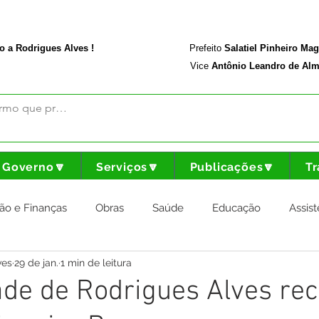
rodriguesalves.ac.gov.br
Portal da Transparência
o a Rodrigues Alves !
Prefeito
Salatiel Pinheiro Ma
Vice
Antônio Leandro de Alm
Governo🔽
Serviços🔽
Publicações🔽
Tr
ão e Finanças
Obras
Saúde
Educação
Assist
ves
29 de jan.
1 min de leitura
nstitucional e Governo
Cultura Esporte e Lazer
Agricul
de de Rodrigues Alves re