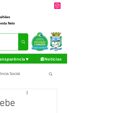
galhães
eida Neto
ansparência🔽
📰Notícias
ência Social
tura e Produção
cebe