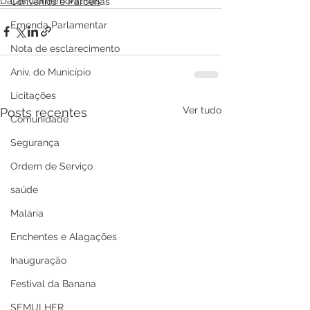
Datas Comemorativas
Convênios e Parcerias
Emenda Parlamentar
Nota de esclarecimento
Aniv. do Município
Licitações
Ver tudo
Posts recentes
Comunidade
Segurança
Ordem de Serviço
saúde
Malária
Enchentes e Alagações
Inauguração
Festival da Banana
SEMULHER