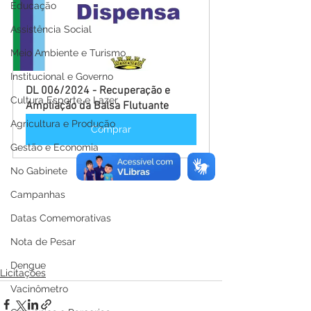
Educação
Assistência Social
Meio Ambiente e Turismo
Institucional e Governo
DL 006/2024 - Recuperação e 
Cultura Esporte e Lazer
Ampliação da Balsa Flutuante
Agricultura e Produção
Comprar
Gestão e Economia
No Gabinete
Campanhas
Datas Comemorativas
Nota de Pesar
Dengue
Licitações
Vacinômetro