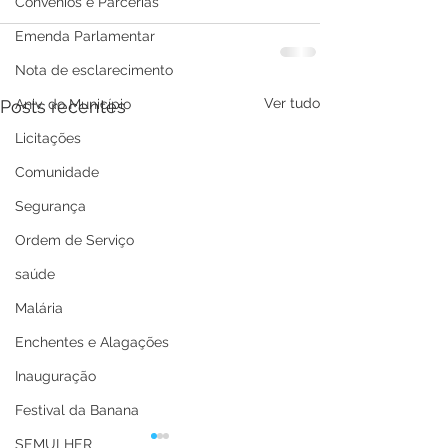
Convênios e Parcerias
Emenda Parlamentar
Nota de esclarecimento
Ver tudo
Aniv. do Município
Posts recentes
Licitações
Comunidade
Segurança
Ordem de Serviço
saúde
Malária
Enchentes e Alagações
Inauguração
Festival da Banana
SEMULHER