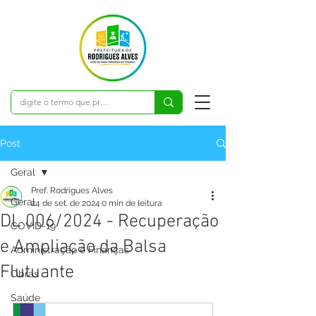
Post
Geral
Pref. Rodrigues Alves
Geral
24 de set. de 2024
0 min de leitura
DL 006/2024 - Recuperação
COVID-19
e Ampliação da Balsa
Administração e Finanças
Flutuante
Obras
Saúde