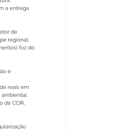
tura, 
 Pesar
Dengue
m a entrega 
Aniv. do Município
etor de 
e regional, 
entos) foz do 
ão e 
de reais em 
o ambiental.
o de CCIR, 
ularização 