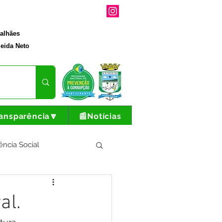
galhães
eida Neto
ansparência🔽
📰Notícias
ência Social
tura e Produção
al.