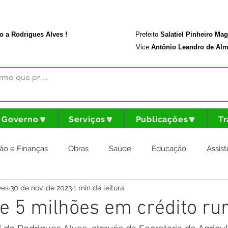
rodriguesalves.ac.gov.br
Portal da Transparência
o a Rodrigues Alves !
Prefeito
Salatiel Pinheiro Ma
Vice
Antônio Leandro de Alm
Governo🔽
Serviços🔽
Publicações🔽
Tr
ão e Finanças
Obras
Saúde
Educação
Assist
ves
30 de nov. de 2023
1 min de leitura
nstitucional e Governo
Cultura Esporte e Lazer
Agricul
e 5 milhões em crédito rur