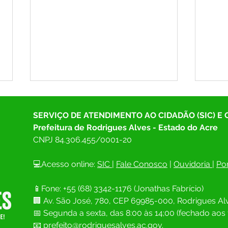
SERVIÇO DE ATENDIMENTO AO CIDADÃO (SIC) E
Prefeitura de Rodrigues Alves - Estado do Acre
CNPJ 
84.306.455/0001-20
💻Acesso online: 
SIC 
| 
Fale Conosco
 | 
Ouvidoria
| 
Por
Prefeito Salatiel Magalhães
REUN
📱Fone: +55 (68) 
3342-1176 (Jonathas Fabrício)
participa de Oficina de
PREF
🏢 
Av. São José, 780, CEP 69985-000, Rodrigues Alv
Planejamento Estratégico para
APOI
implementação da Rota do
RODR
📅 Segunda a sexta, das 8:00 às 14;00 (fechado aos 
Café em Mâncio Lima
📧
prefeito@rodriguesalves.ac.gov.