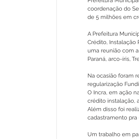
Prefeitura Municipa
Gestão e Economia
No Gab
coordenação do Set
de 5 milhões em cré
Vacinômetro
Convênios e P
A Prefeitura Munici
Crédito, Instalaçã
uma reunião com a 
Licitações
Comunidade
Paraná, arco-íris, 
Na ocasião foram re
Enchentes e Alagações
In
regularização Fundiá
O Incra, em ação n
crédito instalação,
Além disso foi reali
cadastramento pra c
Um trabalho em par