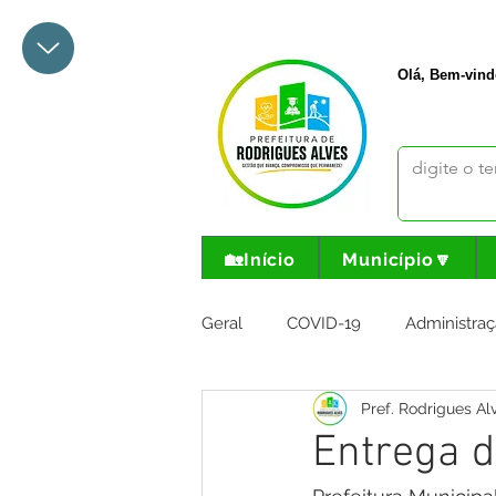
+55 68 3342-1047
prefeito@
Olá, Bem-vind
🏡Início
Município🔽
Geral
COVID-19
Administraç
Pref. Rodrigues Al
Meio Ambiente e Turismo
I
Entrega d