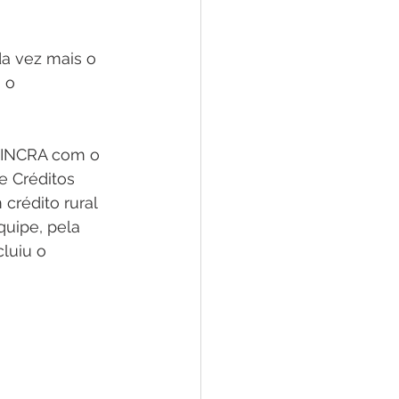
a vez mais o 
 o 
o INCRA com o 
 Créditos 
rédito rural 
uipe, pela 
luiu o 