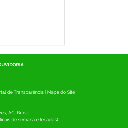
 OUVIDORIA
tal de Transparência
 | 
Mapa do Site
IÃO ENTRE INCRA E
EITURA FORTALECE
es, AC, Brasil
O AOS ASSENTADOS DE
IGUES ALVES
finais de semana e feriados)