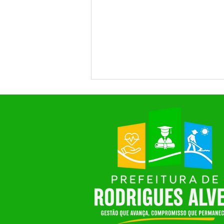
Inauguração da Agroindústria
da COOPERCINTRA fortalece a
agricultura familiar e o
desenvolvimento sustentável
em Rodrigues Alves