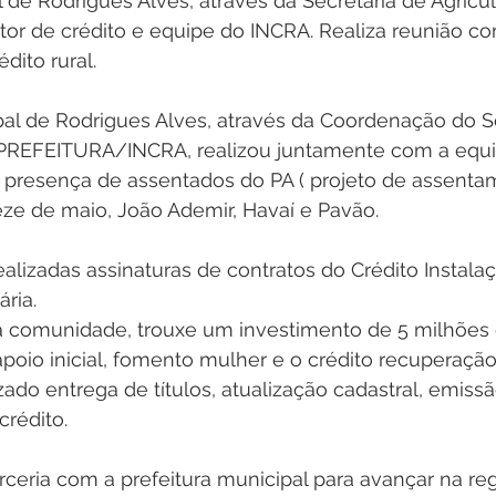
l de Rodrigues Alves, através da Secretaria de Agricul
inete
Campanhas
Datas Comemorativas
Nota de
or de crédito e equipe do INCRA. Realiza reunião co
dito rural.
arcerias
Emenda Parlamentar
Nota de esclarecimento
pal de Rodrigues Alves, através da Coordenação do S
o PREFEITURA/INCRA, realizou juntamente com a equip
presença de assentados do PA ( projeto de assentam
Segurança
Ordem de Serviço
saúde
Malária
Treze de maio, João Ademir, Havaí e Pavão.
alizadas assinaturas de contratos do Crédito Instalaç
auguração
Festival da Banana
ria.
a comunidade, trouxe um investimento de 5 milhões 
 apoio inicial, fomento mulher e o crédito recuperaçã
zado entrega de títulos, atualização cadastral, emissã
rédito.
ceria com a prefeitura municipal para avançar na reg