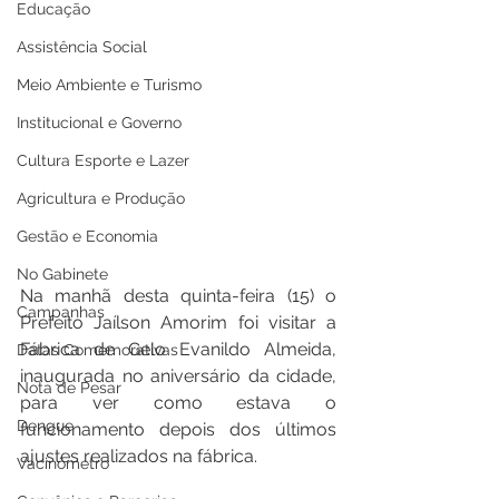
Educação
Assistência Social
Meio Ambiente e Turismo
Institucional e Governo
Cultura Esporte e Lazer
Agricultura e Produção
Gestão e Economia
No Gabinete
Na manhã desta quinta-feira (15) o 
Campanhas
Prefeito Jaílson Amorim foi visitar a 
Fábrica de Gelo Evanildo Almeida, 
Datas Comemorativas
inaugurada no aniversário da cidade, 
Nota de Pesar
para ver como estava o 
Dengue
funcionamento depois dos últimos 
ajustes realizados na fábrica. 
Vacinômetro