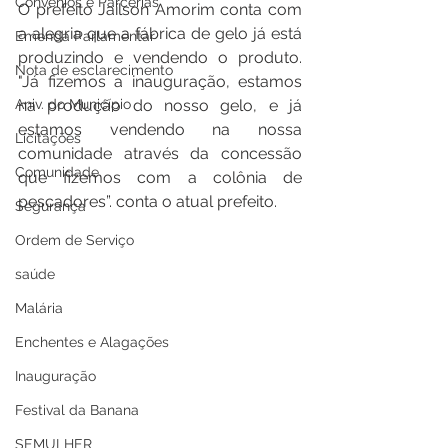
Convênios e Parcerias
O prefeito Jaílson Amorim conta com 
a alegria que a fábrica de gelo já está 
Emenda Parlamentar
produzindo e vendendo o produto. 
Nota de esclarecimento
"Já fizemos a inauguração, estamos 
Aniv. do Município
na produção do nosso gelo, e já 
estamos vendendo na nossa 
Licitações
comunidade através da concessão 
Comunidade
que fizemos com a colônia de 
pescadores”. conta o atual prefeito.
Segurança
Ordem de Serviço
saúde
Malária
Enchentes e Alagações
Inauguração
Festival da Banana
SEMULHER