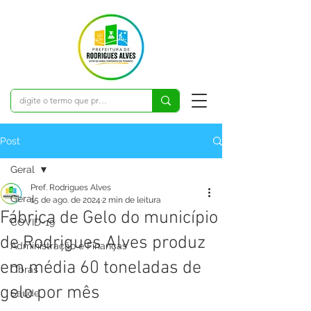
Post
Geral
Pref. Rodrigues Alves
Geral
15 de ago. de 2024
2 min de leitura
Fábrica de Gelo do município
COVID-19
de Rodrigues Alves produz
Administração e Finanças
em média 60 toneladas de
Obras
gelo por mês
Saúde