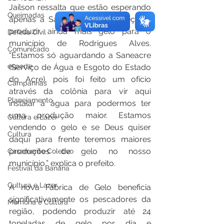
Jaílson ressalta que estão esperando 
Queimadas
apenas a Saneacre para começar a 
produzir ainda mais gelo para o 
Defesa Civil
município de Rodrigues Alves. 
Comunicado
“Estamos só aguardando a Saneacre 
esporte
(Serviço de Água e Esgoto do Estado 
do Acre), pois foi feito um ofício 
Campanhas
através da colônia para vir aqui 
Planejamento
instalar a água para podermos ter 
uma produção maior. Estamos 
Cultura e Lazer
vendendo o gelo e se Deus quiser 
Cultura
daqui para frente teremos maiores 
produções de gelo no nosso 
Casamento Coletivo
município,” explica o prefeito. 
Festival da Banana
Cultura e Lazer
A nova Fábrica de Gelo beneficia 
significativamente os pescadores da 
Memória e Cultura
região, podendo produzir até 24 
toneladas de gelo por dia e 