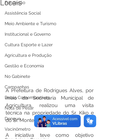
Locais
Educação
Assistência Social
Meio Ambiente e Turismo
Institucional e Governo
Cultura Esporte e Lazer
Agricultura e Produção
Gestão e Economia
No Gabinete
Campanhas
A Prefeitura de Rodrigues Alves, por 
Datas Comemorativas
meio da Secretaria Municipal de 
Agricultura, realizou uma visita 
Nota de Pesar
técnica na propriedade do Sr. Kiko e 
Dengue
do Sr. Monteiro.
Vacinômetro
A iniciativa teve como objetivo 