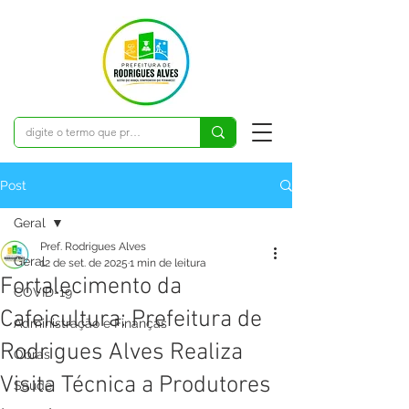
Post
Geral
Pref. Rodrigues Alves
Geral
12 de set. de 2025
1 min de leitura
Fortalecimento da
COVID-19
Cafeicultura: Prefeitura de
Administração e Finanças
Rodrigues Alves Realiza
Obras
Visita Técnica a Produtores
Saúde