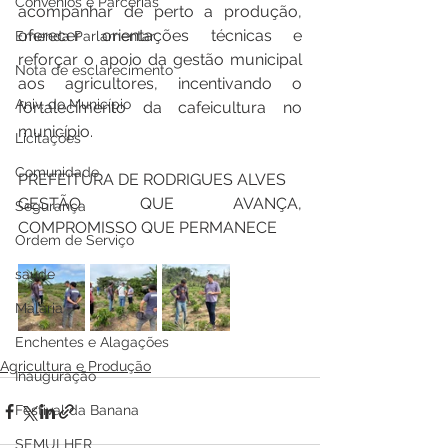
Convênios e Parcerias
acompanhar de perto a produção, 
oferecer orientações técnicas e 
Emenda Parlamentar
reforçar o apoio da gestão municipal 
Nota de esclarecimento
aos agricultores, incentivando o 
Aniv. do Município
fortalecimento da cafeicultura no 
município.
Licitações
Comunidade
PREFEITURA DE RODRIGUES ALVES 
GESTÃO QUE AVANÇA, 
Segurança
COMPROMISSO QUE PERMANECE
Ordem de Serviço
saúde
Malária
Enchentes e Alagações
Agricultura e Produção
Inauguração
Festival da Banana
SEMULHER