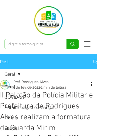
Post
Geral
Pref. Rodrigues Alves
Geral
1 de fev. de 2022
2 min de leitura
II Pelotão da Polícia Militar e
COVID-19
Prefeitura de Rodrigues
Administração e Finanças
Alves realizam a formatura
Obras
da Guarda Mirim
Saúde