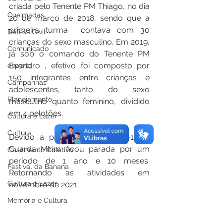
criada pelo Tenente PM Thiago, no dia 
Queimadas
20 de março de 2018, sendo que a 
primeira turma  contava com 30 
Defesa Civil
crianças do sexo masculino. Em 2019, 
Comunicado
já sob o comando do Tenente PM 
Evandro , efetivo foi composto por 
esporte
150 integrantes entre crianças e 
Campanhas
adolescentes, tanto do sexo 
Planejamento
masculino quanto feminino, dividido 
em 4 pelotões.
Cultura e Lazer
Cultura
Devido a pandemia da Covid-19, a 
Guarda Mirim ficou parada por um 
Casamento Coletivo
período de 1 ano e 10 meses. 
Festival da Banana
Retornando as atividades em 
Cultura e Lazer
novembro de 2021.
Memória e Cultura