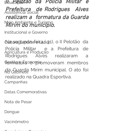
II Pelotão da Polícia Militar e  
Educação
Prefeitura  de Rodrigues  Alves  
Assistência Social
realizam a  formatura da Guarda 
Meio Ambiente e Turismo
Mirim do município.
Institucional e Governo
Na segunda-feira ( 31), o II Pelotão  da 
Cultura Esporte e Lazer
Polícia Militar  e a Prefeitura de 
Agricultura e Produção
Rodrigues Alves realizaram a 
Gestão e Economia
formatura e promoveram membros 
da Guarda Mirim municipal. O ato foi 
No Gabinete
realizado na Quadra Esportiva.
Campanhas
Datas Comemorativas
Nota de Pesar
Dengue
Vacinômetro