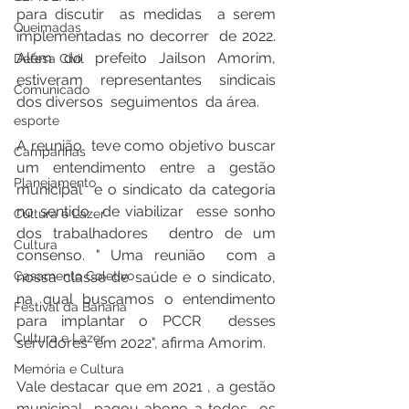
para discutir  as medidas  a serem 
Queimadas
implementadas no decorrer  de 2022.  
Além do prefeito Jailson Amorim,  
Defesa Civil
estiveram representantes sindicais 
Comunicado
dos diversos  seguimentos  da área. 
esporte
A reunião  teve como objetivo buscar 
Campanhas
um entendimento entre a gestão  
Planejamento
municipal  e o sindicato da categoria  
no sentido  de viabilizar  esse sonho 
Cultura e Lazer
dos trabalhadores  dentro de um 
Cultura
consenso. " Uma reunião  com a 
Casamento Coletivo
nossa classe de saúde e o sindicato,  
na qual buscamos o entendimento  
Festival da Banana
para implantar o PCCR  desses 
Cultura e Lazer
servidores  em 2022", afirma Amorim.
Memória e Cultura
Vale destacar que em 2021 , a gestão 
municipal  pagou abono a todos  os 