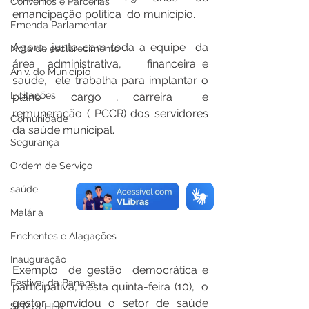
Convênios e Parcerias
emancipação política  do município. 
Emenda Parlamentar
Agora, junto com toda a equipe  da 
Nota de esclarecimento
área  administrativa,    financeira e 
Aniv. do Município
saúde,  ele trabalha para implantar o 
Licitações
plano  cargo , carreira  e 
remuneração ( PCCR) dos servidores 
Comunidade
da saúde municipal.
Segurança
Ordem de Serviço
saúde
Malária
Enchentes e Alagações
Inauguração
Exemplo  de gestão  democrática e 
Festival da Banana
participativa, nesta quinta-feira (10),  o 
gestor convidou o setor de saúde 
SEMULHER