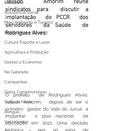
Jailson  Amorim reúne 
Educação
sindicatos para  discutir a  
Assistência Social
implantação  do PCCR  dos 
Meio Ambiente e Turismo
servidores  da Saúde  de 
Institucional e Governo
Rodrigues Alves.
Cultura Esporte e Lazer
Agricultura e Produção
Gestão e Economia
No Gabinete
Campanhas
Datas Comemorativas
O prefeito  de Rodrigues Alves,  
Jailson Amorim,  depois de ser o 
Nota de Pesar
primeiro  gestor do Vale do Juruá  a 
Dengue
implantar  o piso nacional  da 
Vacinômetro
educação em 2021. Uma decisão  
histórica  nos 29 anos de 