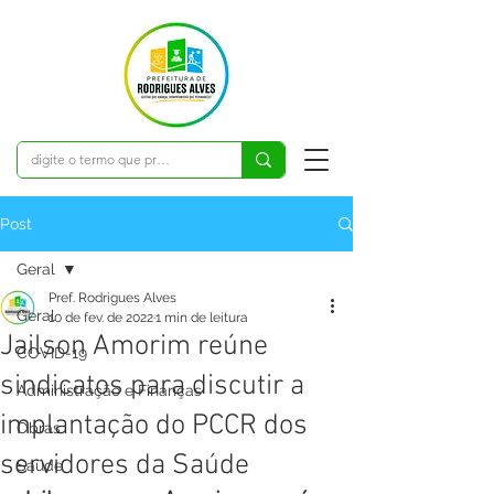
Post
Geral
Pref. Rodrigues Alves
Geral
10 de fev. de 2022
1 min de leitura
Jailson Amorim reúne
COVID-19
sindicatos para discutir a
Administração e Finanças
implantação do PCCR dos
Obras
servidores da Saúde
Saúde