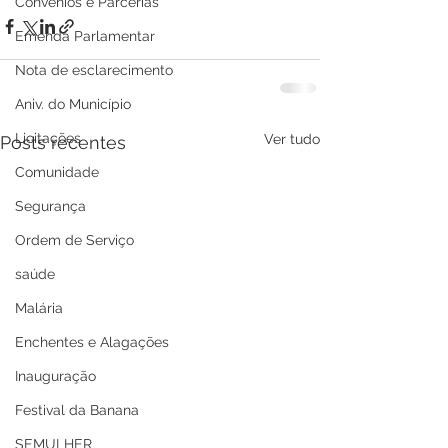
Convênios e Parcerias
Emenda Parlamentar
Nota de esclarecimento
Aniv. do Município
Licitações
Ver tudo
Posts recentes
Comunidade
Segurança
Ordem de Serviço
saúde
Malária
Enchentes e Alagações
Inauguração
Festival da Banana
SEMULHER