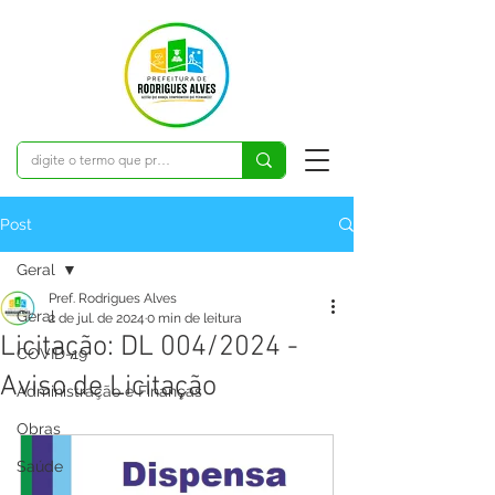
Post
Geral
Pref. Rodrigues Alves
Geral
2 de jul. de 2024
0 min de leitura
Licitação: DL 004/2024 -
COVID-19
Aviso de Licitação
Administração e Finanças
Obras
Saúde