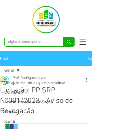
Post
Geral
Pref. Rodrigues Alves
Geral
9 de mai. de 2023
0 min de leitura
Licitação: PP SRP
COVID-19
N°001/2023 - Aviso de
Administração e Finanças
Revogação
Obras
Saúde