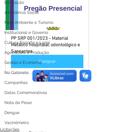
Educação
Assistência Social
Meio Ambiente e Turismo
Institucional e Governo
PP SRP 001/2023 - Material 
Cultura Esporte e Lazer
Metálico hospitalar, odontológico e 
Saneantes
Agricultura e Produção
Comprar
Gestão e Economia
No Gabinete
Campanhas
Datas Comemorativas
Nota de Pesar
Dengue
Vacinômetro
Licitações