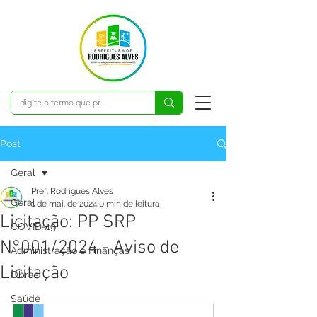
Post
Geral
Pref. Rodrigues Alves
Geral
1 de mai. de 2024
0 min de leitura
Licitação: PP SRP
COVID-19
N°001/2024 - Aviso de
Administração e Finanças
Licitação
Obras
Saúde