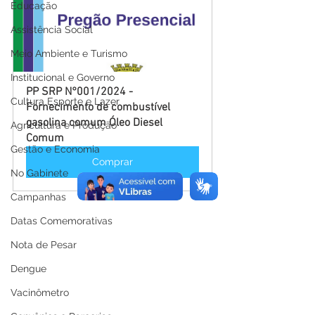
Educação
Assistência Social
Meio Ambiente e Turismo
Institucional e Governo
PP SRP N°001/2024 - 
Cultura Esporte e Lazer
Fornecimento de combustível 
gasolina comum Óleo Diesel 
Agricultura e Produção
Comum
Gestão e Economia
Comprar
No Gabinete
Campanhas
Datas Comemorativas
Nota de Pesar
Dengue
Vacinômetro