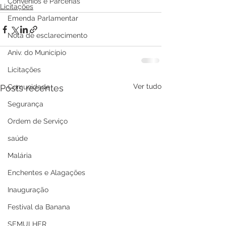
Convênios e Parcerias
Licitações
Emenda Parlamentar
Nota de esclarecimento
Aniv. do Município
Licitações
Ver tudo
Comunidade
Posts recentes
Segurança
Ordem de Serviço
saúde
Malária
Enchentes e Alagações
Inauguração
Festival da Banana
SEMULHER