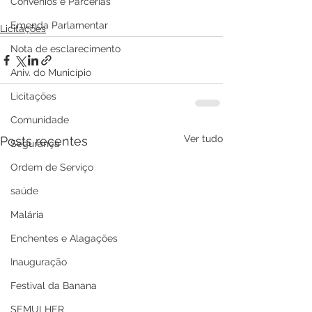
Convênios e Parcerias
Emenda Parlamentar
Licitações
Nota de esclarecimento
Aniv. do Município
Licitações
Comunidade
Ver tudo
Posts recentes
Segurança
Ordem de Serviço
saúde
Malária
Enchentes e Alagações
Inauguração
Festival da Banana
SEMULHER