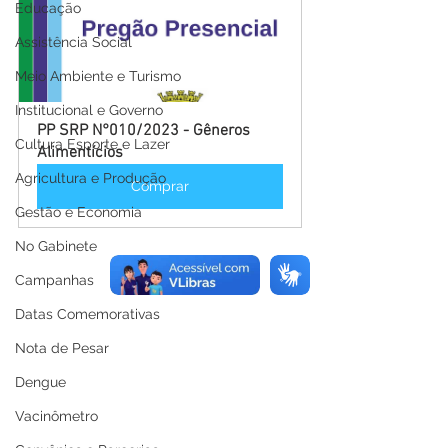
Educação
Assistência Social
Meio Ambiente e Turismo
Institucional e Governo
PP SRP N°010/2023 - Gêneros 
Cultura Esporte e Lazer
Alimentícios
Agricultura e Produção
Comprar
Gestão e Economia
No Gabinete
Campanhas
Datas Comemorativas
Nota de Pesar
Dengue
Vacinômetro