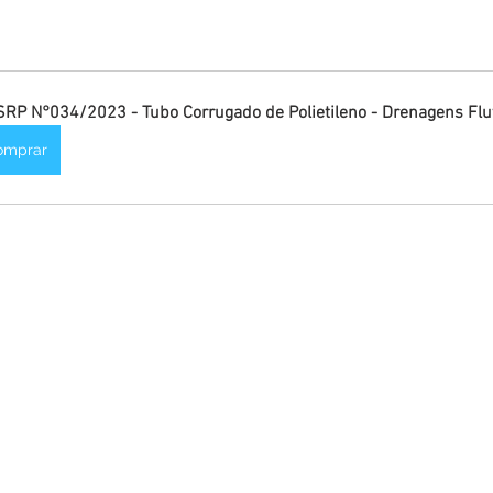
inete
Campanhas
Datas Comemorativas
Nota de
arcerias
Emenda Parlamentar
Nota de esclarecimento
SRP N°034/2023 - Tubo Corrugado de Polietileno - Drenagens Flu
omprar
Segurança
Ordem de Serviço
saúde
Malária
auguração
Festival da Banana