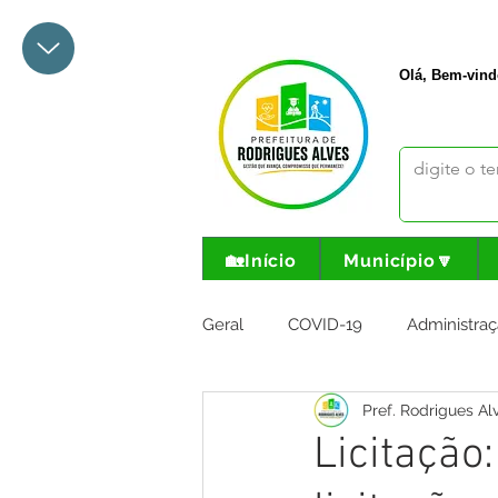
+55 68 3342-1047
prefeito@
Olá, Bem-vind
🏡Início
Município🔽
Geral
COVID-19
Administraç
Pref. Rodrigues Al
Meio Ambiente e Turismo
I
Licitação