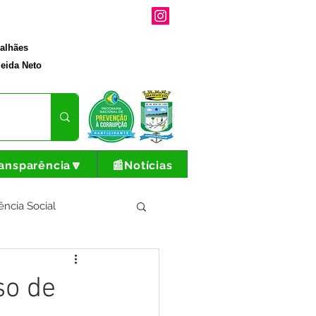
galhães
eida Neto
ansparência🔽
📰Notícias
ência Social
tura e Produção
so de