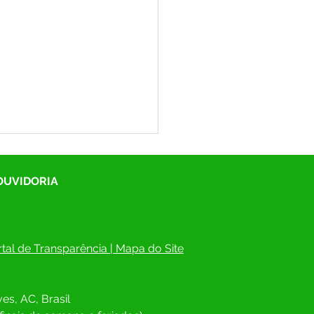
 OUVIDORIA
tal de Transparência
 | 
Mapa do Site
°004/2025 - Aviso de
ação
es, AC, Brasil