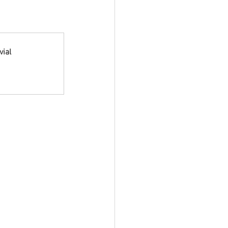
 Pesar
Dengue
Aniv. do Município
vial