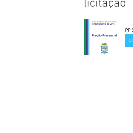
licitação
Gestão e Economia
No Gab
Vacinômetro
Convênios e P
PP 
C
Licitações
Comunidade
Enchentes e Alagações
In