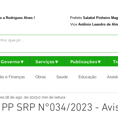
rodriguesalves.ac.gov.br
Portal da Transparência
o a Rodrigues Alves !
Prefeito
Salatiel Pinheiro Ma
Vice
Antônio Leandro de Alm
Governo🔽
Serviços🔽
Publicações🔽
Tr
ão e Finanças
Obras
Saúde
Educação
Assist
ves
18 de ago. de 2023
0 min de leitura
nstitucional e Governo
Cultura Esporte e Lazer
Agricul
: PP SRP N°034/2023 - Avi