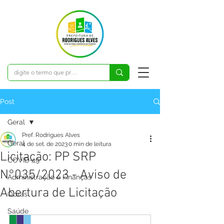
Post
Geral
Pref. Rodrigues Alves
Geral
4 de set. de 2023
0 min de leitura
Licitação: PP SRP
COVID-19
N°035/2023 - Aviso de
Administração e Finanças
Abertura de Licitação
Obras
Saúde