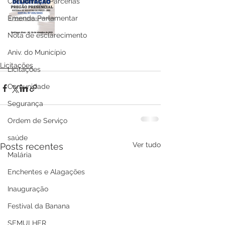
Convênios e Parcerias
Emenda Parlamentar
Nota de esclarecimento
Aniv. do Município
Licitações
Licitações
Comunidade
Segurança
Ordem de Serviço
saúde
Ver tudo
Posts recentes
Malária
Enchentes e Alagações
Inauguração
Festival da Banana
SEMULHER