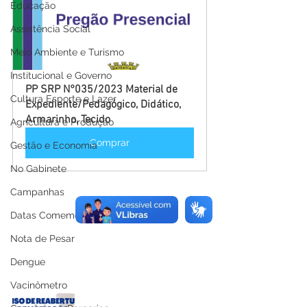
Educação
Assistência Social
Meio Ambiente e Turismo
Institucional e Governo
PP SRP N°035/2023 Material de 
Cultura Esporte e Lazer
Expediente/Pedagógico, Didático, 
Armarinho, Tecido
Agricultura e Produção
Comprar
Gestão e Economia
No Gabinete
Campanhas
Datas Comemorativas
Nota de Pesar
Dengue
Vacinômetro