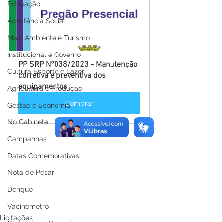
Educação
Assistência Social
Meio Ambiente e Turismo
Institucional e Governo
PP SRP N°038/2023 - Manutenção 
Cultura Esporte e Lazer
corretiva e preventiva dos 
equipamentos
Agricultura e Produção
Comprar
Gestão e Economia
No Gabinete
Campanhas
Datas Comemorativas
Nota de Pesar
Dengue
Vacinômetro
Licitações