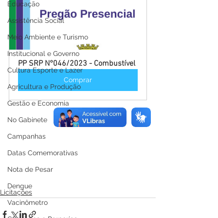
Educação
Assistência Social
Meio Ambiente e Turismo
Institucional e Governo
PP SRP N°046/2023 - Combustível
Cultura Esporte e Lazer
Comprar
Agricultura e Produção
Gestão e Economia
No Gabinete
Campanhas
Datas Comemorativas
Nota de Pesar
Dengue
Licitações
Vacinômetro