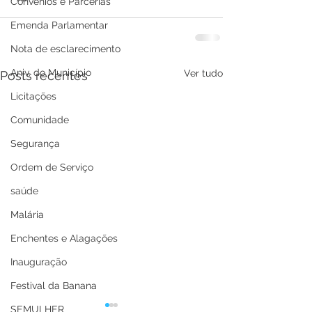
Convênios e Parcerias
Emenda Parlamentar
Nota de esclarecimento
Aniv. do Município
Ver tudo
Posts recentes
Licitações
Comunidade
Segurança
Ordem de Serviço
saúde
Malária
Enchentes e Alagações
Inauguração
Festival da Banana
SEMULHER