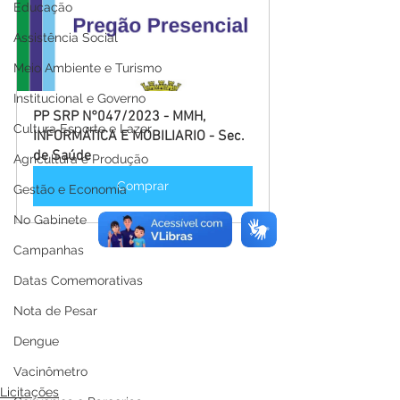
Educação
Assistência Social
Meio Ambiente e Turismo
Institucional e Governo
PP SRP N°047/2023 - MMH, 
Cultura Esporte e Lazer
INFORMÁTICA E MOBILIARIO - Sec. 
de Saúde
Agricultura e Produção
Comprar
Gestão e Economia
No Gabinete
Campanhas
Datas Comemorativas
Nota de Pesar
Dengue
Vacinômetro
Licitações