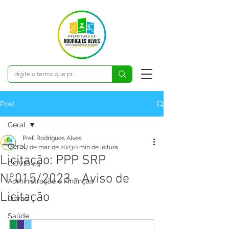
Post
Geral
Pref. Rodrigues Alves
Geral
17 de mar. de 2023
0 min de leitura
Licitação: PPP SRP
COVID-19
N°015/2023 - Aviso de
Administração e Finanças
Licitação
Obras
Saúde