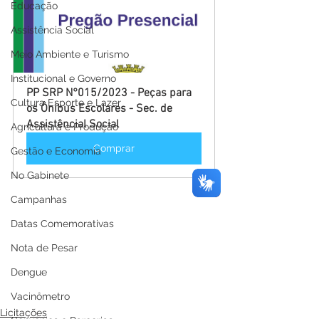
Educação
Assistência Social
Meio Ambiente e Turismo
Institucional e Governo
PP SRP N°015/2023 - Peças para 
Cultura Esporte e Lazer
os Ônibus Escolares - Sec. de 
Assistêncial Social
Agricultura e Produção
Comprar
Gestão e Economia
No Gabinete
Campanhas
Datas Comemorativas
Nota de Pesar
Dengue
Vacinômetro
Licitações