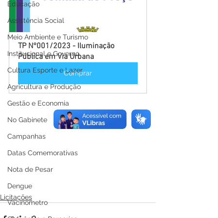
Educação
Assistência Social
Meio Ambiente e Turismo
TP N°001/2023 - Iluminação 
Institucional e Governo
Pública em Via Urbana
Cultura Esporte e Lazer
Comprar
Agricultura e Produção
Gestão e Economia
No Gabinete
Campanhas
Datas Comemorativas
Nota de Pesar
Dengue
Licitações
Vacinômetro