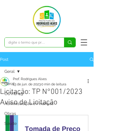
Post
Geral
Pref. Rodrigues Alves
Geral
13 de jun. de 2023
0 min de leitura
Licitação: TP N°001/2023
COVID-19
Aviso de Licitação
Administração e Finanças
Obras
Saúde