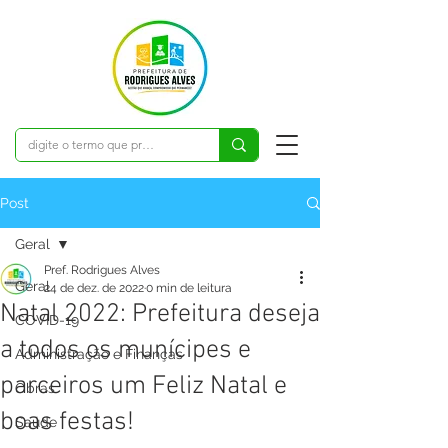
Post
Geral
Pref. Rodrigues Alves
Geral
24 de dez. de 2022
0 min de leitura
Natal 2022: Prefeitura deseja
COVID-19
a todos os munícipes e
Administração e Finanças
parceiros um Feliz Natal e
Obras
boas festas!
Saúde