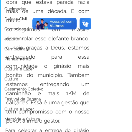
obra que estava parada fazia 
Queimadas
mais de uma década. E com 
Defesa Civil
muito esforço e luta 
conseguimos em Brasília 
Comunicado
desenrolar esse elefante branco, 
esporte
e hoje graças a Deus, estamos 
Campanhas
entregando para essa 
Planejamento
comunidade o ginásio mais 
Cultura e Lazer
bonito do município. Também 
Cultura
estamos entregando um 
Casamento Coletivo
caminhão e mais 1KM de 
Festival da Banana
calçadas. Essa é uma gestão que 
Cultura e Lazer
tem compromisso com o nosso 
Memória e Cultura
povo", afirma o gestor.   
Para celebrar a entrega do ginásio 