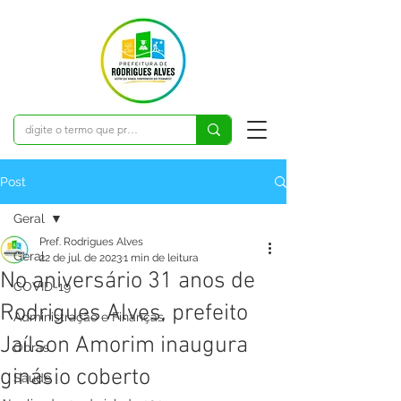
Post
Geral
Pref. Rodrigues Alves
Geral
22 de jul. de 2023
1 min de leitura
No aniversário 31 anos de
COVID-19
Rodrigues Alves, prefeito
Administração e Finanças
Jaílson Amorim inaugura
Obras
ginásio coberto
Saúde