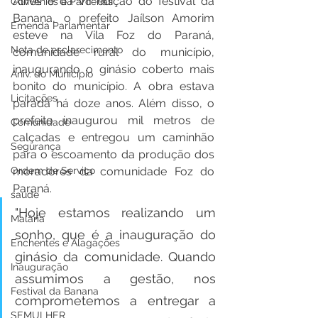
Alves e da VII edição do festival da 
Convênios e Parcerias
Banana, o prefeito Jaílson Amorim 
Emenda Parlamentar
esteve na Vila Foz do Paraná, 
Nota de esclarecimento
comunidade rural do município, 
inaugurando o ginásio coberto mais 
Aniv. do Município
bonito do município. A obra estava 
Licitações
parada há doze anos. Além disso, o 
prefeito inaugurou mil metros de 
Comunidade
calçadas e entregou um caminhão 
Segurança
para o escoamento da produção dos 
moradores da comunidade Foz do 
Ordem de Serviço
Paraná.   
saúde
"Hoje estamos realizando um 
Malária
sonho, que é a inauguração do 
Enchentes e Alagações
ginásio da comunidade. Quando 
Inauguração
assumimos a gestão, nos 
Festival da Banana
comprometemos a entregar a 
SEMULHER