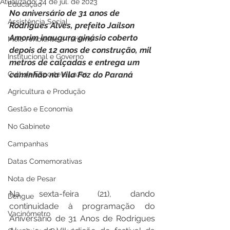
Atualizado:
24 de jul. de 2023
Educação
No aniversário de 31 anos de 
Assistência Social
Rodrigues Alves, prefeito Jaílson 
Amorim inaugura ginásio coberto 
Meio Ambiente e Turismo
depois de 12 anos de construção, mil 
Institucional e Governo
metros de calçadas e entrega um 
Cultura Esporte e Lazer
caminhão na Vila Foz do Paraná
Agricultura e Produção
Gestão e Economia
No Gabinete
Campanhas
Datas Comemorativas
Nota de Pesar
Na sexta-feira (21), dando 
Dengue
continuidade à programação do 
Vacinômetro
Aniversário de 31 Anos de Rodrigues 