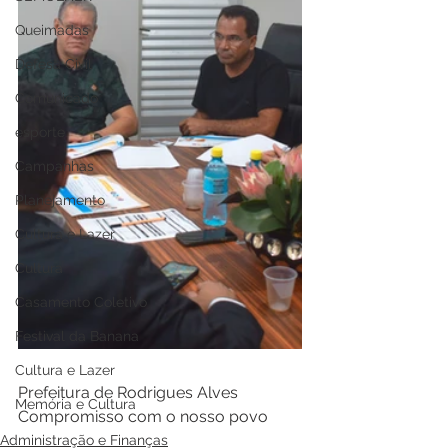
Queimadas
Defesa Civil
Comunicado
esporte
Campanhas
Planejamento
Cultura e Lazer
Cultura
Casamento Coletivo
Festival da Banana
Cultura e Lazer
Prefeitura de Rodrigues Alves 
Memória e Cultura
Compromisso com o nosso povo
Administração e Finanças