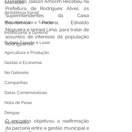
O Prefeito Jailson Amorim Recebeu na 
Educação
Prefeitura de Rodrigues Alves, os  
Assistência Social
Superintendentes da Caixa 
Econômica Federal, Ednaldo 
Meio Ambiente e Turismo
Nogueira e Ismael Lima, para tratar de 
Institucional e Governo
assuntos de interesse da população 
Cultura Esporte e Lazer
Rodriguense. 
Agricultura e Produção
Gestão e Economia
No Gabinete
Campanhas
Datas Comemorativas
Nota de Pesar
Dengue
O encontro objetivou a reafirmação 
Vacinômetro
da parceria entre a gestão municipal e 