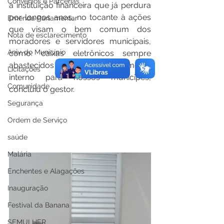
Convênios e Parcerias
a instituição financeira que já perdura 
por longos anos, no tocante à ações 
Emenda Parlamentar
que visam o bem comum dos 
Nota de esclarecimento
moradores e servidores municipais, 
Aniv. do Município
como: caixas eletrônicos sempre 
abastecidos e um bom atendimento 
Licitações
interno para nossos munícipes, 
Comunidade
concluiu o gestor. 
Segurança
Ordem de Serviço
saúde
Malária
Enchentes e Alagações
Inauguração
Festival da Banana
SEMULHER