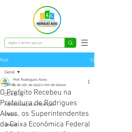
Post
Geral
Pref. Rodrigues Alves
Geral
11 de abr. de 2022
1 min de leitura
O Prefeito Recebeu na
COVID-19
Prefeitura de Rodrigues
Administração e Finanças
Alves, os Superintendentes
Obras
da Caixa Econômica Federal
Saúde