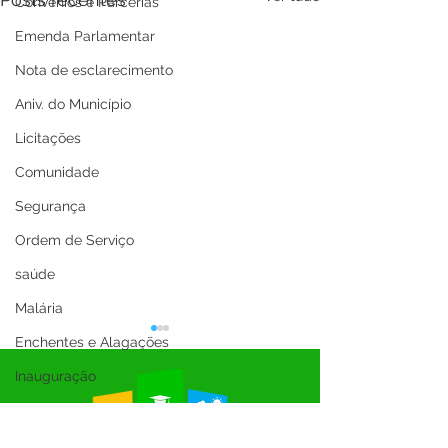
Convênios e Parcerias
Emenda Parlamentar
Nota de esclarecimento
Aniv. do Município
Licitações
Comunidade
Segurança
Ordem de Serviço
saúde
Malária
Enchentes e Alagações
Inauguração
Festival da Banana
SEMULHER