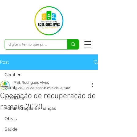
Post
Geral
Pref. Rodrigues Alves
Geral
25 de jun. de 2020
0 min de leitura
Operação de recuperação de
COVID-19
ramais 2020
Administração e Finanças
Obras
Saúde