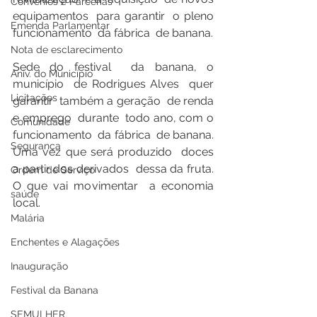
Convênios e Parcerias
equipamentos  para garantir  o pleno 
Emenda Parlamentar
funcionamento  da fábrica  de banana. 
Nota de esclarecimento
Sede do festival  da banana, o 
Aniv. do Município
município  de Rodrigues Alves  quer 
Licitações
garantir  também a geração  de renda 
e emprego  durante  todo ano, com o 
Comunidade
funcionamento  da fábrica  de banana. 
Segurança
Uma vez que será produzido  doces  
a partir dos derivados  dessa da fruta. 
Ordem de Serviço
O que vai movimentar  a economia  
saúde
local. 
Malária
Enchentes e Alagações
Inauguração
Festival da Banana
SEMULHER