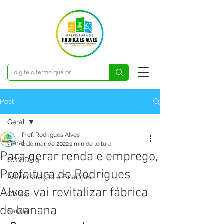
Post
Geral
Pref. Rodrigues Alves
Geral
2 de mar. de 2022
1 min de leitura
Para gerar renda e emprego,
COVID-19
Prefeitura de Rodrigues
Administração e Finanças
Alves vai revitalizar fábrica
Obras
de banana
Saúde