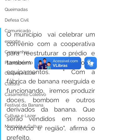
Queimadas
Defesa Civil
Comunicado
O município  vai celebrar um 
esporte
convênio com a cooperativa   
para  reestruturar  o prédio  e 
Campanhas
também adquirir novos 
Planejamento
equipamentos.  " Com a 
Cultura e Lazer
fábrica de banana reerguida e 
Cultura
funcionando,  iremos produzir 
Casamento Coletivo
doces, bombom e outros 
Festival da Banana
derivados da banana. Que 
Cultura e Lazer
serão vendidos em nosso 
Memória e Cultura
comércio e região", afirma o 
prefeito.