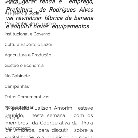
Para gerar renda e  emprego, 
Educação
Prefeitura  de Rodrigues Alves 
Assistência Social
vai revitalizar fábrica de banana 
Meio Ambiente e Turismo
e adquirir novos  equipamentos.
Institucional e Governo
Cultura Esporte e Lazer
Agricultura e Produção
Gestão e Economia
No Gabinete
Campanhas
Datas Comemorativas
Nota de Pesar
O prefeito  Jailson Amorim  esteve 
reunido,  nesta semana,  com os 
Dengue
membros  da Coorperativa da  Praia 
Vacinômetro
da Amizade, para discutir  sobre a 
revitalização  e a  aquisição  de novos 