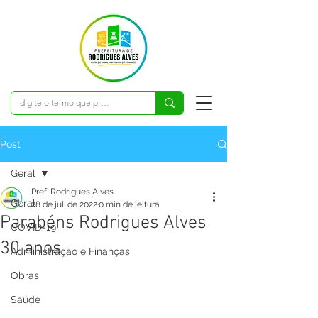
Post
Geral
Pref. Rodrigues Alves
Geral
28 de jul. de 2022
0 min de leitura
Parabéns Rodrigues Alves
COVID-19
30 anos
Administração e Finanças
Obras
Saúde