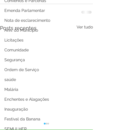
Convênios e Parcerias
Emenda Parlamentar
Nota de esclarecimento
Ver tudo
Posts recentes
Aniv. do Município
Licitações
Comunidade
Segurança
Ordem de Serviço
saúde
Malária
Enchentes e Alagações
Inauguração
Festival da Banana
SEMULHER