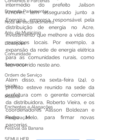
Convênios e Parcerias
intermédio do prefeito Jailson 
Emenda Parlamentar
Amorim, tem assegurado junto a 
Energisa, empresa responsável pela 
Nota de esclarecimento
distribuição de energia no Acre, 
Aniv. do Município
investimento que melhore a vida dos 
munícipes locais. Por exemplo, a 
Licitações
expansão da rede de energia elétrica 
Comunidade
para as comunidades rurais, como 
Segurança
tem ocorrido neste ano.
Ordem de Serviço
Além disso, na sexta-feira (24), o 
saúde
prefeito esteve reunido na sede da 
prefeitura com o gerente comercial 
Malária
da distribuidora, Roberto Vieira, e os 
Enchentes e Alagações
coordenadores Alisson Boldezan e 
Pedro Melo, para firmar novas 
Inauguração
parcerias.
Festival da Banana
SEMULHER