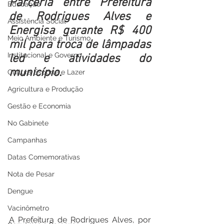
Parceria entre Prefeitura 
Educação
de Rodrigues Alves e 
Assistência Social
Energisa garante R$ 400 
Meio Ambiente e Turismo
mil para troca de lâmpadas 
Institucional e Governo
led e atividades do 
município.
Cultura Esporte e Lazer
Agricultura e Produção
Gestão e Economia
No Gabinete
Campanhas
Datas Comemorativas
Nota de Pesar
Dengue
Vacinômetro
A Prefeitura de Rodrigues Alves, por 