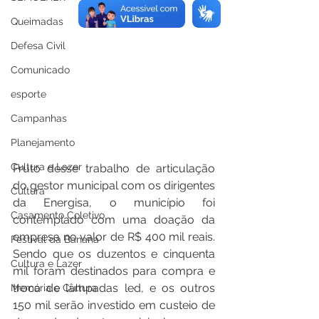
Queimadas
Defesa Civil
Comunicado
esporte
Campanhas
Planejamento
Cultura e Lazer
Fruto desse trabalho de articulação 
do gestor municipal com os dirigentes 
Cultura
da Energisa, o município foi 
Casamento Coletivo
contemplado com uma doação da 
empresa no valor de R$ 400 mil reais. 
Festival da Banana
Sendo que os duzentos e cinquenta 
Cultura e Lazer
mil foram destinados para compra e 
troca de lâmpadas led, e os outros 
Memória e Cultura
150 mil serão investido em custeio de 