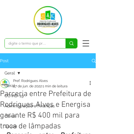
Post
Geral
Pref. Rodrigues Alves
Geral
27 de jun. de 2022
1 min de leitura
Parceria entre Prefeitura de
COVID-19
Rodrigues Alves e Energisa
Administração e Finanças
garante R$ 400 mil para
Obras
troca de lâmpadas
Saúde