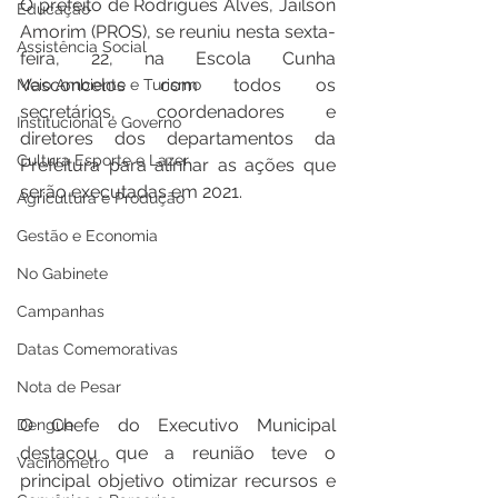
O prefeito de Rodrigues Alves, Jailson 
Educação
Amorim (PROS), se reuniu nesta sexta-
Assistência Social
feira, 22, na Escola Cunha 
Vasconcelos com todos os 
Meio Ambiente e Turismo
secretários, coordenadores e 
Institucional e Governo
diretores dos departamentos da 
Cultura Esporte e Lazer
Prefeitura para alinhar as ações que 
serão executadas em 2021. 
Agricultura e Produção
Gestão e Economia
No Gabinete
Campanhas
Datas Comemorativas
Nota de Pesar
O Chefe do Executivo Municipal 
Dengue
destacou que a reunião teve o 
Vacinômetro
principal objetivo otimizar recursos e 