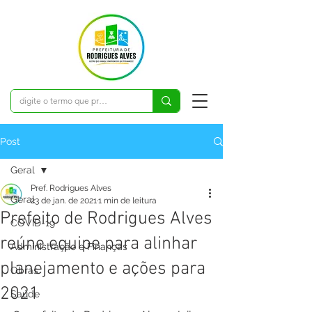
Post
Geral
Pref. Rodrigues Alves
Geral
23 de jan. de 2021
1 min de leitura
Prefeito de Rodrigues Alves
COVID-19
reúne equipe para alinhar
Administração e Finanças
planejamento e ações para
Obras
2021
Saúde