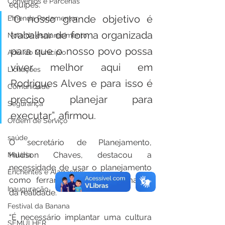
Convênios e Parcerias
equipes. 
“O nosso grande objetivo é 
Emenda Parlamentar
trabalhar de forma organizada 
Nota de esclarecimento
para que o nosso povo possa 
Aniv. do Município
viver melhor aqui em 
Licitações
Rodrigues Alves e para isso é 
Comunidade
preciso planejar para 
Segurança
executar”, afirmou. 
Ordem de Serviço
saúde
O secretário de Planejamento, 
Hudson Chaves, destacou a 
Malária
necessidade de usar o planejamento 
Enchentes e Alagações
como ferramenta de transformação 
Inauguração
da realidade. 
Festival da Banana
“É necessário implantar uma cultura 
SEMULHER