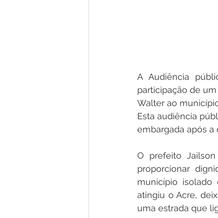
A Audiência públ
participação de um 
Walter ao município
Esta audiência públ
embargada após a d
O prefeito Jailso
proporcionar dign
município isolado
atingiu o Acre, de
uma estrada que lig