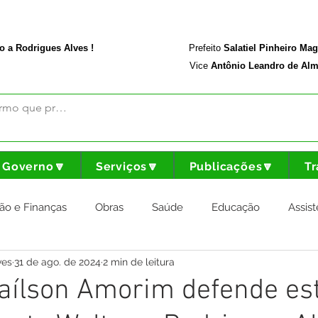
rodriguesalves.ac.gov.br
Portal da Transparência
o a Rodrigues Alves !
Prefeito
Salatiel Pinheiro Ma
Vice
Antônio Leandro de Alm
Governo🔽
Serviços🔽
Publicações🔽
Tr
ão e Finanças
Obras
Saúde
Educação
Assist
ves
31 de ago. de 2024
2 min de leitura
nstitucional e Governo
Cultura Esporte e Lazer
Agricul
Jaílson Amorim defende es