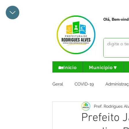
+55 68 3342-1047
prefeito@
Olá, Bem-vind
🏡Início
Município🔽
Geral
COVID-19
Administraç
Pref. Rodrigues Al
Meio Ambiente e Turismo
I
Prefeito 