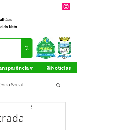
galhães
eida Neto
ansparência🔽
📰Notícias
ência Social
tura e Produção
trada