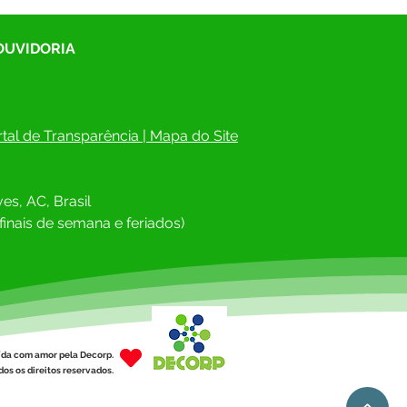
 OUVIDORIA
tal de Transparência
 | 
Mapa do Site
tura da Semana Cultural
o 10º Festival da Banana
es, AC, Brasil
finais de semana e feriados)
ída com amor pela Decorp.
os os direitos reservados.