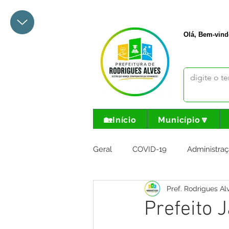
+55 68 3342-1047
prefeito@
Olá, Bem-vind
🏡Início
Município🔽
Geral
COVID-19
Administraç
Pref. Rodrigues Al
Meio Ambiente e Turismo
I
Prefeito 