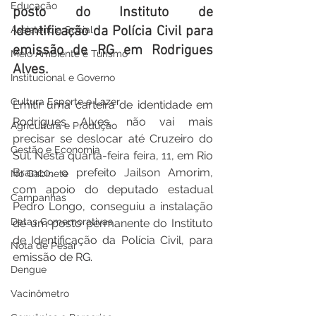
Educação
posto do Instituto de 
Identificação da Polícia Civil para 
Assistência Social
emissão de RG em Rodrigues 
Meio Ambiente e Turismo
Alves.
Institucional e Governo
Cultura Esporte e Lazer
Emitir uma carteira de identidade em 
Rodrigues Alves, não vai mais 
Agricultura e Produção
precisar se deslocar até Cruzeiro do 
Gestão e Economia
Sul. Nesta quarta-feira feira, 11, em Rio 
Branco, o prefeito Jailson Amorim, 
No Gabinete
com apoio do deputado estadual 
Campanhas
Pedro Longo, conseguiu a instalação 
Datas Comemorativas
de um posto permanente do Instituto 
de Identificação da Polícia Civil, para 
Nota de Pesar
emissão de RG.
Dengue
Vacinômetro