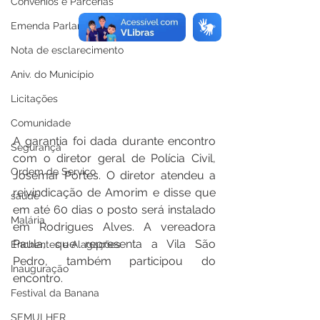
Convênios e Parcerias
Emenda Parlamentar
Nota de esclarecimento
Aniv. do Município
Licitações
Comunidade
A garantia foi dada durante encontro 
Segurança
com o diretor geral de Polícia Civil, 
Ordem de Serviço
Josemar Portes. O diretor atendeu a 
reivindicação de Amorim e disse que 
saúde
em até 60 dias o posto será instalado 
Malária
em Rodrigues Alves. A vereadora 
Paula, que representa a Vila São 
Enchentes e Alagações
Pedro, também participou do 
Inauguração
encontro.
Festival da Banana
SEMULHER