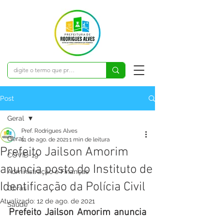
Post
Geral
Pref. Rodrigues Alves
Geral
11 de ago. de 2021
1 min de leitura
Prefeito Jailson Amorim
COVID-19
anuncia posto do Instituto de
Administração e Finanças
Identificação da Polícia Civil
Obras
Atualizado:
12 de ago. de 2021
Saúde
Prefeito Jailson Amorim anuncia 