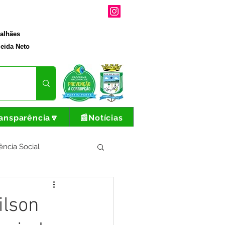
galhães
eida Neto
ansparência🔽
📰Notícias
ência Social
tura e Produção
ilson