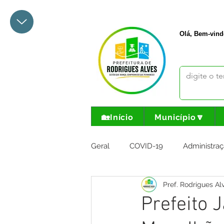
+55 68 3342-1047
prefeito@
Olá, Bem-vind
🏡Início
Município🔽
Geral
COVID-19
Administraç
Pref. Rodrigues Al
Meio Ambiente e Turismo
I
Prefeito 