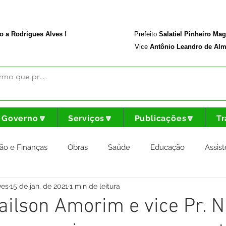
rodriguesalves.ac.gov.br
Portal da Transparência
o a Rodrigues Alves !
Prefeito
Salatiel Pinheiro Ma
Vice
Antônio Leandro de Alm
Governo🔽
Serviços🔽
Publicações🔽
Tr
ão e Finanças
Obras
Saúde
Educação
Assist
ves
15 de jan. de 2021
1 min de leitura
nstitucional e Governo
Cultura Esporte e Lazer
Agricul
Jailson Amorim e vice Pr. N