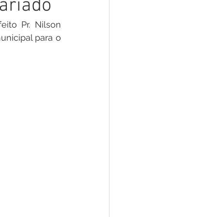
ariado
 Pesar
Dengue
ito Pr. Nilson 
icipal para o 
Aniv. do Município