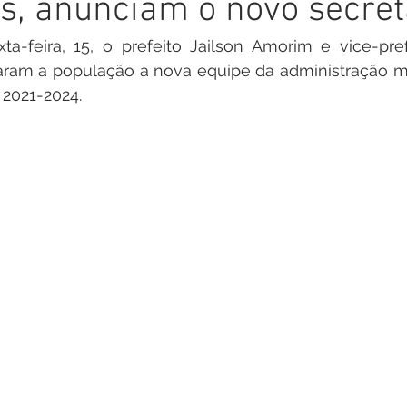
s, anunciam o novo secret
inete
Campanhas
Datas Comemorativas
Nota de
a-feira, 15, o prefeito Jailson Amorim e vice-prefe
ram a população a nova equipe da administração mun
arcerias
Emenda Parlamentar
Nota de esclarecimento
2021-2024. 
Segurança
Ordem de Serviço
saúde
Malária
auguração
Festival da Banana