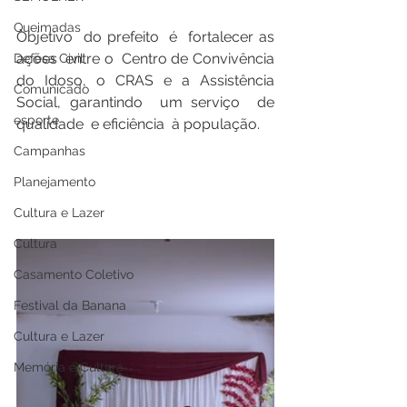
Queimadas
Objetivo  do prefeito  é  fortalecer as 
ações  entre o  Centro de Convivência 
Defesa Civil
do Idoso, o CRAS e a Assistência 
Comunicado
Social, garantindo  um serviço  de 
esporte
qualidade  e eficiência  à população.
Campanhas
Planejamento
Cultura e Lazer
Cultura
Casamento Coletivo
Festival da Banana
Cultura e Lazer
Memória e Cultura