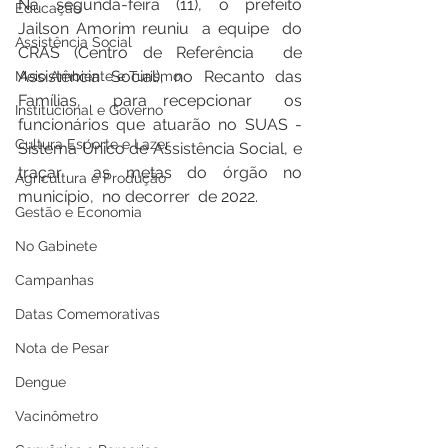
Na segunda-feira (11), o prefeito 
Educação
Jailson Amorim reuniu  a equipe  do  
Assistência Social
CRAS (Centro de Referência  de 
Assistência Social), no Recanto das 
Meio Ambiente e Turismo
Famílias,  para recepcionar  os 
Institucional e Governo
funcionários que atuarão no SUAS - 
Cultura Esporte e Lazer
Sistema Único de Assistência Social, e 
traçar  as metas do órgão no 
Agricultura e Produção
município,  no decorrer  de 2022. 
Gestão e Economia
No Gabinete
Campanhas
Datas Comemorativas
Nota de Pesar
Dengue
Vacinômetro