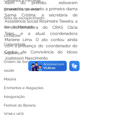
Convênios e Parcerias
Além do prefeito,  estiveram 
presentes no evento a primeira-dama 
Emenda Parlamentar
Samia Cristina, a secretária de 
Nota de esclarecimento
Assistência Social Rosimeire Teixeira, a 
Aniv. do Município
ex-coordenadora do CRAS Clícia 
Teles, e a atual coordenadora  
Licitações
Mariene Lima. O ato contou ainda 
Comunidade
com a presença  do  coordenador do 
Centro de Convivência do Idoso 
Segurança
Joabisson Nascimento.
Ordem de Serviço
saúde
Malária
Enchentes e Alagações
Inauguração
Festival da Banana
SEMULHER