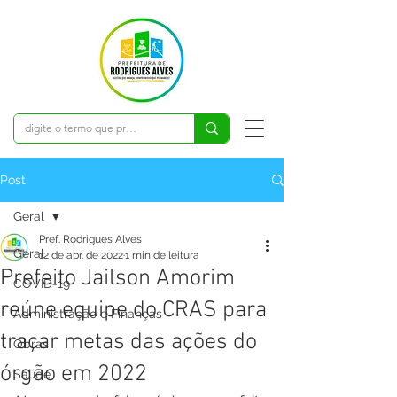
Post
Geral
Pref. Rodrigues Alves
Geral
12 de abr. de 2022
1 min de leitura
Prefeito Jailson Amorim
COVID-19
reúne equipe do CRAS para
Administração e Finanças
traçar metas das ações do
Obras
órgão em 2022
Saúde