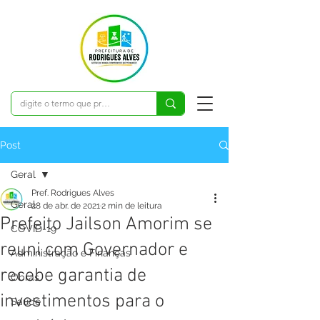
Post
Geral
Pref. Rodrigues Alves
Geral
28 de abr. de 2021
2 min de leitura
Prefeito Jailson Amorim se
COVID-19
reuni com Governador e
Administração e Finanças
recebe garantia de
Obras
investimentos para o
Saúde