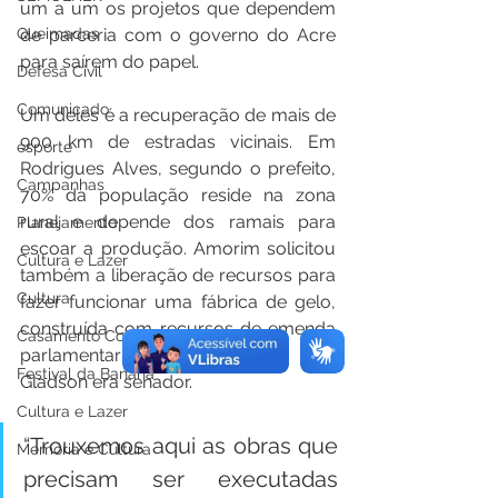
um a um os projetos que dependem 
de parceria com o governo do Acre 
Queimadas
para saírem do papel.
Defesa Civil
Comunicado
Um deles é a recuperação de mais de 
900 km de estradas vicinais. Em 
esporte
Rodrigues Alves, segundo o prefeito, 
Campanhas
70% da população reside na zona 
rural e depende dos ramais para 
Planejamento
escoar a produção. Amorim solicitou 
Cultura e Lazer
também a liberação de recursos para 
Cultura
fazer funcionar uma fábrica de gelo, 
construída com recursos de emenda 
Casamento Coletivo
parlamentar da época em que 
Festival da Banana
Gladson era senador.
Cultura e Lazer
“Trouxemos aqui as obras que 
Memória e Cultura
precisam ser executadas 