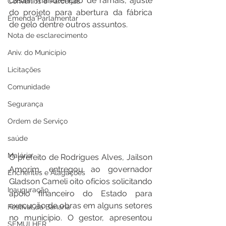
casas, manutenção de ramais, ajuste 
Convênios e Parcerias
do projeto para abertura da fábrica 
Emenda Parlamentar
de gelo dentre outros assuntos.
Nota de esclarecimento
Aniv. do Município
Licitações
Comunidade
Segurança
Ordem de Serviço
saúde
Malária
O prefeito de Rodrigues Alves, Jailson 
Amorim, entregou ao governador 
Enchentes e Alagações
Gladson Cameli oito ofícios solicitando 
Inauguração
apoio financeiro do Estado para 
execução de obras em alguns setores 
Festival da Banana
no município. O gestor, apresentou 
SEMULHER