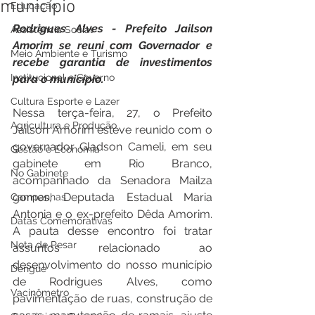
município
Educação
Rodrigues Alves - Prefeito Jailson 
Assistência Social
Amorim se reuni com Governador e 
Meio Ambiente e Turismo
recebe garantia de investimentos 
Institucional e Governo
para o município.
Cultura Esporte e Lazer
Nessa terça-feira, 27, o Prefeito 
Agricultura e Produção
Jailson Amorim esteve reunido com o 
governador Gladson Cameli, em seu 
Gestão e Economia
gabinete em Rio Branco, 
No Gabinete
acompanhado da Senadora Mailza 
gomes, Deputada Estadual Maria 
Campanhas
Antonia e o ex-prefeito Dêda Amorim. 
Datas Comemorativas
A pauta desse encontro foi tratar 
Nota de Pesar
assuntos relacionado ao 
desenvolvimento do nosso município 
Dengue
de Rodrigues Alves, como 
Vacinômetro
pavimentação de ruas, construção de 