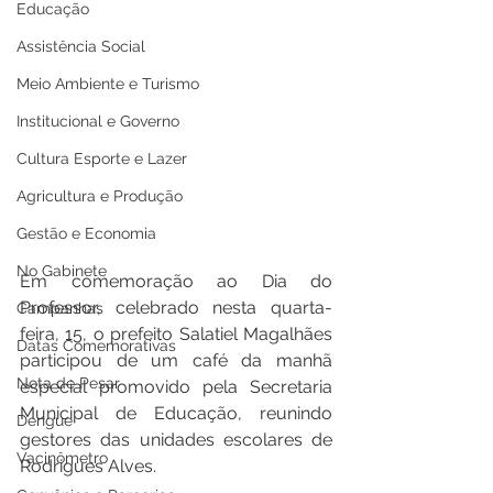
Educação
Assistência Social
Meio Ambiente e Turismo
Institucional e Governo
Cultura Esporte e Lazer
Agricultura e Produção
Gestão e Economia
No Gabinete
Em comemoração ao Dia do 
Professor, celebrado nesta quarta-
Campanhas
feira, 15, o prefeito Salatiel Magalhães 
Datas Comemorativas
participou de um café da manhã 
Nota de Pesar
especial promovido pela Secretaria 
Municipal de Educação, reunindo 
Dengue
gestores das unidades escolares de 
Vacinômetro
Rodrigues Alves.