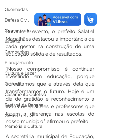
Queimadas
Defesa Civil
Comunicado
Durante o evento, o prefeito Salatiel 
Magalhães destacou a importância de 
esporte
cada gestor na construção de uma 
Campanhas
educação sólida e de resultados.
Planejamento
“Nosso compromisso é continuar 
Cultura e Lazer
investindo em educação, porque 
acreditamos que é através dela que 
Cultura
transformamos o futuro. Hoje é um 
Casamento Coletivo
dia de gratidão e reconhecimento a 
Festival da Banana
todos os gestores e professores que 
fazem a diferença nas escolas do 
Cultura e Lazer
nosso município”, afirmou o prefeito.
Memória e Cultura
A secretária municipal de Educação, 