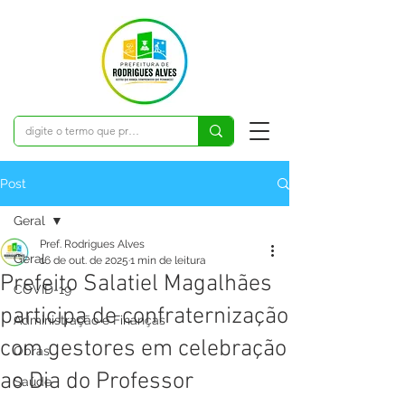
Post
Geral
Pref. Rodrigues Alves
Geral
16 de out. de 2025
1 min de leitura
Prefeito Salatiel Magalhães
COVID-19
participa de confraternização
Administração e Finanças
com gestores em celebração
Obras
ao Dia do Professor
Saúde