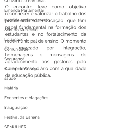
Convênios e Parcerias
O encontro teve como objetivo 
Emenda Parlamentar
reconhecer e valorizar o trabalho dos 
Nota de esclarecimento
profissionais da educação, que têm 
papel fundamental na formação dos 
Aniv. do Município
estudantes e no fortalecimento da 
Licitações
rede municipal de ensino. O momento 
foi marcado por integração, 
Comunidade
homenagens e mensagens de 
Segurança
agradecimento aos gestores pelo 
compromisso diário com a qualidade 
Ordem de Serviço
da educação pública.
saúde
Malária
Enchentes e Alagações
Inauguração
Festival da Banana
SEMULHER