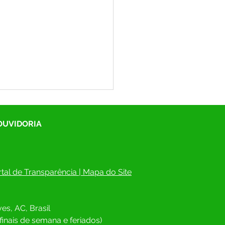
 OUVIDORIA
tal de Transparência
 | 
Mapa do Site
itura de Rodrigues Alves
esa Civil Estadual
es, AC, Brasil
toram erosão no Cemitério
cipal
finais de semana e feriados)