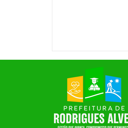
Prefeitura de Rodrigues Alves
realiza grande festa em
homenagem ao Dia das Mães