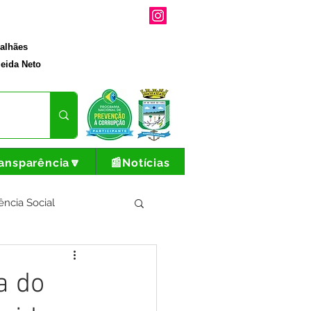
galhães
eida Neto
ansparência🔽
📰Notícias
ência Social
tura e Produção
a do