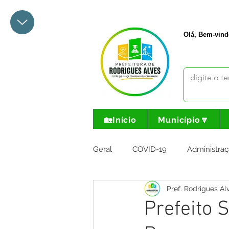
+55 68 3342-1047
prefeito@
Olá, Bem-vind
🏡Início
Município🔽
Geral
COVID-19
Administraç
Pref. Rodrigues Al
Meio Ambiente e Turismo
I
Prefeito 