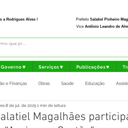
rodriguesalves.ac.gov.br
Portal da Transparência
o a Rodrigues Alves !
Prefeito
Salatiel Pinheiro Ma
Vice
Antônio Leandro de Alm
Governo🔽
Serviços🔽
Publicações🔽
Tr
ão e Finanças
Obras
Saúde
Educação
Assist
ves
8 de jul. de 2025
1 min de leitura
nstitucional e Governo
Cultura Esporte e Lazer
Agricul
Salatiel Magalhães particip