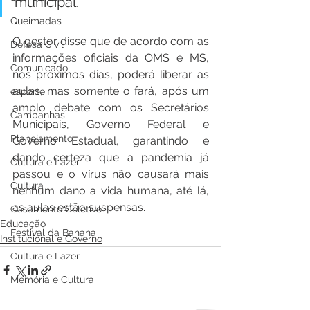
municipal.
Queimadas
O gestor disse que de acordo com as 
Defesa Civil
informações oficiais da OMS e MS, 
Comunicado
nos próximos dias, poderá liberar as 
aulas, mas somente o fará, após um 
esporte
amplo debate com os Secretários 
Campanhas
Municipais, Governo Federal e 
Planejamento
Governo Estadual, garantindo e 
dando certeza que a pandemia já 
Cultura e Lazer
passou e o vírus não causará mais 
Cultura
nenhum dano a vida humana, até lá, 
as aulas estão suspensas.
Casamento Coletivo
Educação
Festival da Banana
Institucional e Governo
Cultura e Lazer
Memória e Cultura