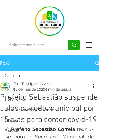
Post
Geral
Pref. Rodrigues Alves
Geral
18 de mar. de 2020
1 min de leitura
Prefeito Sebastião suspende
COVID-19
aulas da rede municipal por
Administração e Finanças
15 dias para conter covid-19
Obras
O 
Prefeito Sebastião Correia
 reuniu-
Saúde
se com o Secretário Municipal de 