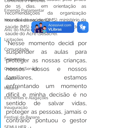
Convênios e Parcerias
de 15 dias, em orientação as 
Emenda Parlamentar
recomendações da organização 
mundial de saúde (OMS), ministério da 
Nota de esclarecimento
saúde (MS) e secretaria de estado de 
Aniv. do Município
saúde do Acre (Sesacre).
Licitações
"Nesse momento decidi por 
Comunidade
suspender as aulas para 
Segurança
proteger as nossas crianças, 
nossos idosos e nossos 
Ordem de Serviço
familiares, estamos 
saúde
enfrentando um momento 
Malária
difícil e minha decisão é no 
Enchentes e Alagações
sentido de salvar vidas, 
Inauguração
proteger as pessoas, jamais o 
Festival da Banana
contrário" pontuou o gestor 
SEMULHER