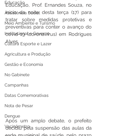
Educação
Educação, Prof. Ernandes Souza, 
no 
início da noite desta terça (17) para 
Assistência Social
tratar sobre medidas protetivas e 
Meio Ambiente e Turismo
preventivas para conter o avanço do 
Institucional e Governo
covid-19 (coronavírus) em Rodrigues 
Alves.
Cultura Esporte e Lazer
Agricultura e Produção
Gestão e Economia
No Gabinete
Campanhas
Datas Comemorativas
Nota de Pesar
Dengue
Após um amplo debate, o prefeito 
Vacinômetro
decidiu pela suspensão das aulas da 
rede municipal de saúde, pelo prazo 